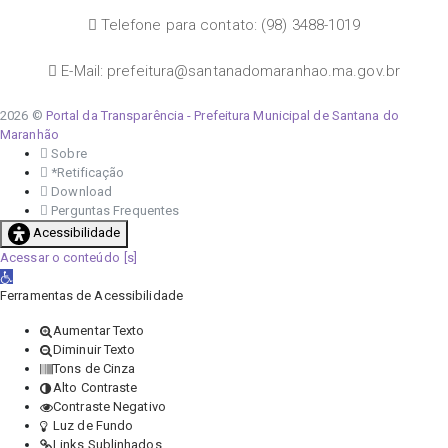
Telefone para contato: (98) 3488-1019
E-Mail: prefeitura@santanadomaranhao.ma.gov.br
2026 ©
Portal da Transparência - Prefeitura Municipal de Santana do
Maranhão
Sobre
*Retificação
Download
Perguntas Frequentes
Acessibilidade
Acessar o conteúdo
Abrir a barra de ferramentas
Ferramentas de Acessibilidade
Aumentar Texto
Diminuir Texto
Tons de Cinza
Alto Contraste
Contraste Negativo
Luz de Fundo
Links Sublinhados