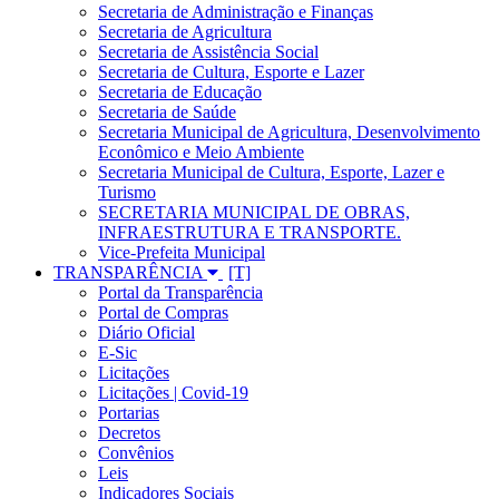
Secretaria de Administração e Finanças
Secretaria de Agricultura
Secretaria de Assistência Social
Secretaria de Cultura, Esporte e Lazer
Secretaria de Educação
Secretaria de Saúde
Secretaria Municipal de Agricultura, Desenvolvimento
Econômico e Meio Ambiente
Secretaria Municipal de Cultura, Esporte, Lazer e
Turismo
SECRETARIA MUNICIPAL DE OBRAS,
INFRAESTRUTURA E TRANSPORTE.
Vice-Prefeita Municipal
TRANSPARÊNCIA
Portal da Transparência
Portal de Compras
Diário Oficial
E-Sic
Licitações
Licitações | Covid-19
Portarias
Decretos
Convênios
Leis
Indicadores Sociais