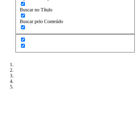
Buscar no Título
Buscar pelo Conteúdo
A Prefeitura de Santana do Maranhão busca cada
vez mais desenvolver a qualidade de vida da
população Santanense