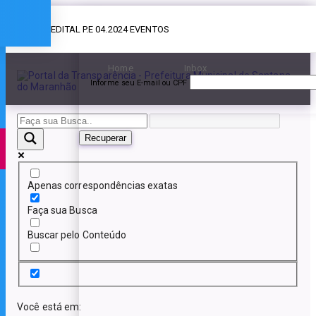
Esqueceu a senha?
» EDITAL P.E 04.2024 EVENTOS
Home
Inbox
Informe seu E-mail ou CPF
Recuperar
Apenas correspondências exatas
Faça sua Busca
Buscar pelo Conteúdo
Você está em: