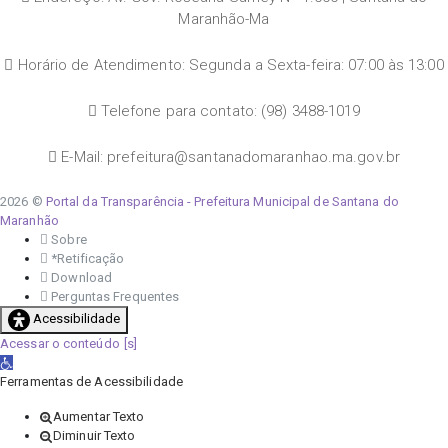
Maranhão-Ma
Horário de Atendimento: Segunda a Sexta-feira: 07:00 às 13:00
Telefone para contato: (98) 3488-1019
E-Mail: prefeitura@santanadomaranhao.ma.gov.br
2026 ©
Portal da Transparência - Prefeitura Municipal de Santana do
Maranhão
Sobre
*Retificação
Download
Perguntas Frequentes
Acessibilidade
Acessar o conteúdo
Abrir a barra de ferramentas
Ferramentas de Acessibilidade
Aumentar Texto
Diminuir Texto