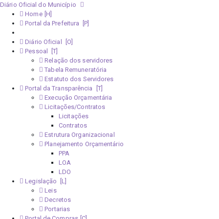
Diário Oficial do Município
Home
Portal da Prefeitura
Monitoramento Covid-19
Diário Oficial
Pessoal
Relação dos servidores
Tabela Remuneratória
Estatuto dos Servidores
Portal da Transparência
Execução Orçamentária
Licitações/Contratos
Licitações
Contratos
Estrutura Organizacional
Planejamento Orçamentário
PPA
LOA
LDO
Legislação
Leis
Decretos
Portarias
Portal de Compras