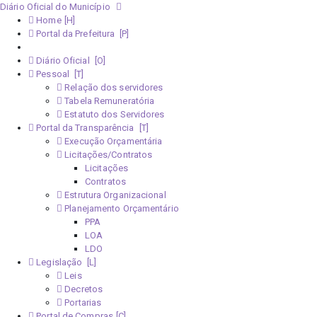
Diário Oficial do Município
Home
Portal da Prefeitura
Monitoramento Covid-19
Diário Oficial
Pessoal
Relação dos servidores
Tabela Remuneratória
Estatuto dos Servidores
Portal da Transparência
Execução Orçamentária
Licitações/Contratos
Licitações
Contratos
Estrutura Organizacional
Planejamento Orçamentário
PPA
LOA
LDO
Legislação
Leis
Decretos
Portarias
Portal de Compras