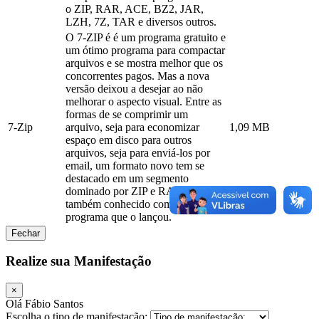
o ZIP, RAR, ACE, BZ2, JAR,
LZH, 7Z, TAR e diversos outros.
O 7-ZIP é é um programa gratuito e
um ótimo programa para compactar
arquivos e se mostra melhor que os
concorrentes pagos. Mas a nova
versão deixou a desejar ao não
melhorar o aspecto visual. Entre as
formas de se comprimir um
7-Zip
arquivo, seja para economizar
1,09 MB
espaço em disco para outros
arquivos, seja para enviá-los por
email, um formato novo tem se
destacado em um segmento
dominado por ZIP e RAR, é o 7Z,
também conhecido como 7-Zip, o
programa que o lançou.
Fechar
Realize sua Manifestação
×
Olá Fábio Santos
Escolha o tipo de manifestação: