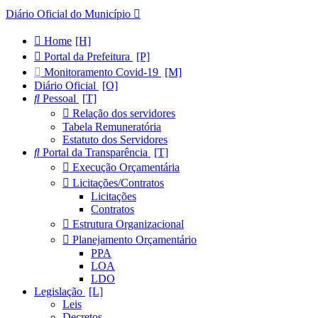
Diário Oficial do Município
Home
Portal da Prefeitura
Monitoramento Covid-19
Diário Oficial
Pessoal
Relação dos servidores
Tabela Remuneratória
Estatuto dos Servidores
Portal da Transparência
Execução Orçamentária
Licitações/Contratos
Licitações
Contratos
Estrutura Organizacional
Planejamento Orçamentário
PPA
LOA
LDO
Legislação
Leis
Decretos