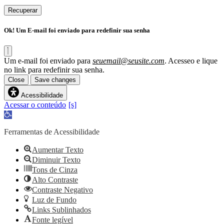
Recuperar
Ok! Um E-mail foi enviado para redefinir sua senha
Um e-mail foi enviado para
seuemail@seusite.com
. Acesseo e lique
no link para redefinir sua senha.
Close
Save changes
Acessibilidade
Acessar o conteúdo
Abrir
a
barra
Ferramentas de Acessibilidade
de
ferramentas
Aumentar Texto
Diminuir Texto
Tons de Cinza
Alto Contraste
Contraste Negativo
Luz de Fundo
Links Sublinhados
Fonte legível