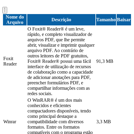
Nome do
Descrição
Tamanho
Baixar
Arquivo
O Foxit® Reader® é um leve,
rápido, e completo visualizador de
arquivos PDF, que lhe permite
abrir, visualizar e imprimir qualquer
arquivo PDF. Ao contrário de
outros leitores de PDF gratuitos,
Foxit
Foxit® Reader® possui uma fácil
91,3 MB
Reader
interface de utilização de recursos
de colaboração como a capacidade
de adicionar anotações para PDF,
preencher formulários PDF, e
compartilhar informações com as
redes sociais.
O WinRAR® é um dos mais
conhecidos e eficientes
compactadores disponíveis, tendo
como principal destaque a
Winrar
compatibilidade com diversos
3,3 MB
formatos. Entre os formatos
compatíveis com o programa estão