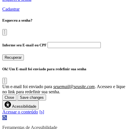
Cadastrar
Esqueceu a senha?
Informe seu E-mail ou CPF
Recuperar
Ok! Um E-mail foi enviado para redefinir sua senha
Um e-mail foi enviado para
seuemail@seusite.com
. Acesseo e lique
no link para redefinir sua senha.
Close
Save changes
Acessibilidade
Acessar o conteúdo
Abrir
a
barra
Ferramentas de Acessibilidade