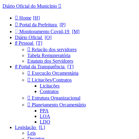
Diário Oficial do Município
Home
Portal da Prefeitura
Monitoramento Covid-19
Diário Oficial
Pessoal
Relação dos servidores
Tabela Remuneratória
Estatuto dos Servidores
Portal da Transparência
Execução Orçamentária
Licitações/Contratos
Licitações
Contratos
Estrutura Organizacional
Planejamento Orçamentário
PPA
LOA
LDO
Legislação
Leis
Decretos