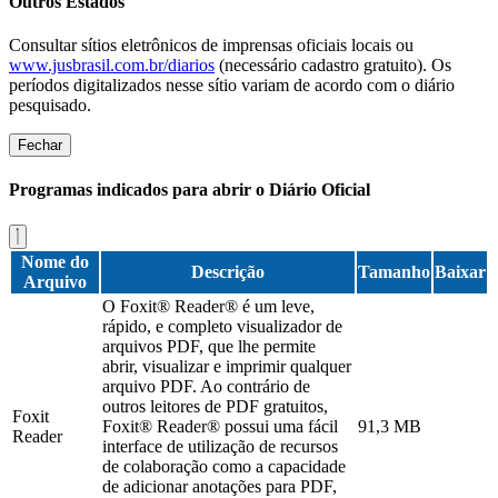
Outros Estados
Consultar sítios eletrônicos de imprensas oficiais locais ou
www.jusbrasil.com.br/diarios
(necessário cadastro gratuito). Os
períodos digitalizados nesse sítio variam de acordo com o diário
pesquisado.
Fechar
Programas indicados para abrir o Diário Oficial
Nome do
Descrição
Tamanho
Baixar
Arquivo
O Foxit® Reader® é um leve,
rápido, e completo visualizador de
arquivos PDF, que lhe permite
abrir, visualizar e imprimir qualquer
arquivo PDF. Ao contrário de
outros leitores de PDF gratuitos,
Foxit
Foxit® Reader® possui uma fácil
91,3 MB
Reader
interface de utilização de recursos
de colaboração como a capacidade
de adicionar anotações para PDF,