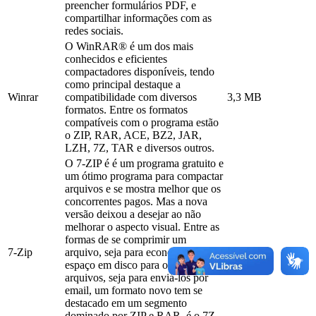
preencher formulários PDF, e
compartilhar informações com as
redes sociais.
O WinRAR® é um dos mais
conhecidos e eficientes
compactadores disponíveis, tendo
como principal destaque a
Winrar
compatibilidade com diversos
3,3 MB
formatos. Entre os formatos
compatíveis com o programa estão
o ZIP, RAR, ACE, BZ2, JAR,
LZH, 7Z, TAR e diversos outros.
O 7-ZIP é é um programa gratuito e
um ótimo programa para compactar
arquivos e se mostra melhor que os
concorrentes pagos. Mas a nova
versão deixou a desejar ao não
melhorar o aspecto visual. Entre as
formas de se comprimir um
7-Zip
arquivo, seja para economizar
1,09 MB
espaço em disco para outros
arquivos, seja para enviá-los por
email, um formato novo tem se
destacado em um segmento
dominado por ZIP e RAR, é o 7Z,