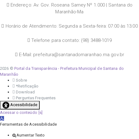
Endereço: Av. Gov. Roseana Sarney Nº 1.000 | Santana do
Maranhão-Ma
Horário de Atendimento: Segunda a Sexta-feira: 07:00 às 13:00
Telefone para contato: (98) 3488-1019
E-Mail: prefeitura@santanadomaranhao.ma.gov.br
2026 ©
Portal da Transparência - Prefeitura Municipal de Santana do
Maranhão
Sobre
*Retificação
Download
Perguntas Frequentes
Acessibilidade
Acessar o conteúdo
Abrir a barra de ferramentas
Ferramentas de Acessibilidade
Aumentar Texto