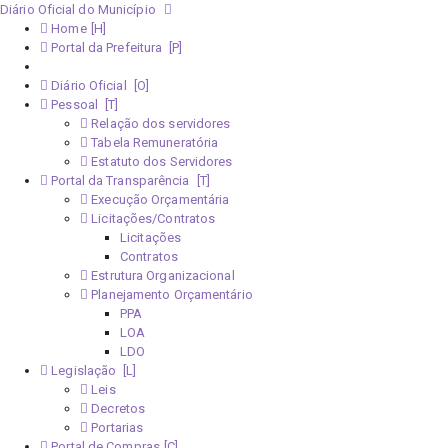
Diário Oficial do Município
Home
Portal da Prefeitura
Monitoramento Covid-19
Diário Oficial
Pessoal
Relação dos servidores
Tabela Remuneratória
Estatuto dos Servidores
Portal da Transparência
Execução Orçamentária
Licitações/Contratos
Licitações
Contratos
Estrutura Organizacional
Planejamento Orçamentário
PPA
LOA
LDO
Legislação
Leis
Decretos
Portarias
Portal de Compras