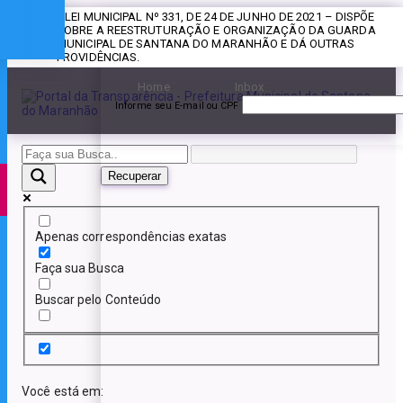
» LEI MUNICIPAL Nº 331, DE 24 DE JUNHO DE 2021 – DISPÕE
Esqueceu a senha?
SOBRE A REESTRUTURAÇÃO E ORGANIZAÇÃO DA GUARDA
MUNICIPAL DE SANTANA DO MARANHÃO E DÁ OUTRAS
PROVIDÊNCIAS.
Home
Inbox
Informe seu E-mail ou CPF
Recuperar
Apenas correspondências exatas
Faça sua Busca
Buscar pelo Conteúdo
Você está em: