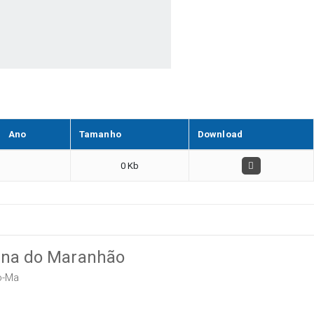
Ano
Tamanho
Download
0 Kb
tana do Maranhão
o-Ma