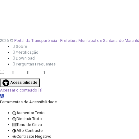
2026 ©
Portal da Transparência - Prefeitura Municipal de Santana do Maran
Sobre
*Retificação
Download
Perguntas Frequentes
Acessibilidade
Acessar o conteúdo
Abrir a barra de ferramentas
Ferramentas de Acessibilidade
Aumentar Texto
Diminuir Texto
Tons de Cinza
Alto Contraste
Contraste Negativo