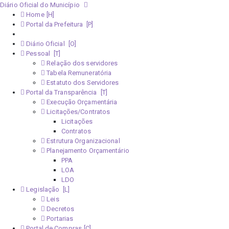
Diário Oficial do Município
Home
Portal da Prefeitura
Monitoramento Covid-19
Diário Oficial
Pessoal
Relação dos servidores
Tabela Remuneratória
Estatuto dos Servidores
Portal da Transparência
Execução Orçamentária
Licitações/Contratos
Licitações
Contratos
Estrutura Organizacional
Planejamento Orçamentário
PPA
LOA
LDO
Legislação
Leis
Decretos
Portarias
Portal de Compras