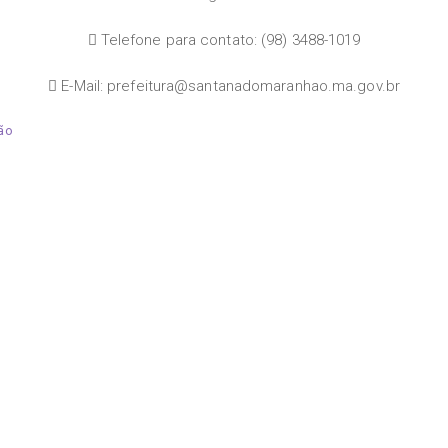
Telefone para contato: (98) 3488-1019
E-Mail: prefeitura@santanadomaranhao.ma.gov.br
hão