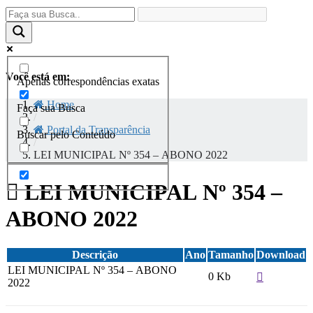
Você está em:
Apenas correspondências exatas
Home
Faça sua Busca
/
Portal da Transparência
Buscar pelo Conteúdo
/
LEI MUNICIPAL Nº 354 – ABONO 2022
LEI MUNICIPAL Nº 354 –
ABONO 2022
Descrição
Ano
Tamanho
Download
LEI MUNICIPAL Nº 354 – ABONO
0 Kb
2022