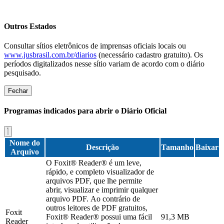
Outros Estados
Consultar sítios eletrônicos de imprensas oficiais locais ou
www.jusbrasil.com.br/diarios
(necessário cadastro gratuito). Os
períodos digitalizados nesse sítio variam de acordo com o diário
pesquisado.
Fechar
Programas indicados para abrir o Diário Oficial
Nome do
Descrição
Tamanho
Baixar
Arquivo
O Foxit® Reader® é um leve,
rápido, e completo visualizador de
arquivos PDF, que lhe permite
abrir, visualizar e imprimir qualquer
arquivo PDF. Ao contrário de
outros leitores de PDF gratuitos,
Foxit
Foxit® Reader® possui uma fácil
91,3 MB
Reader