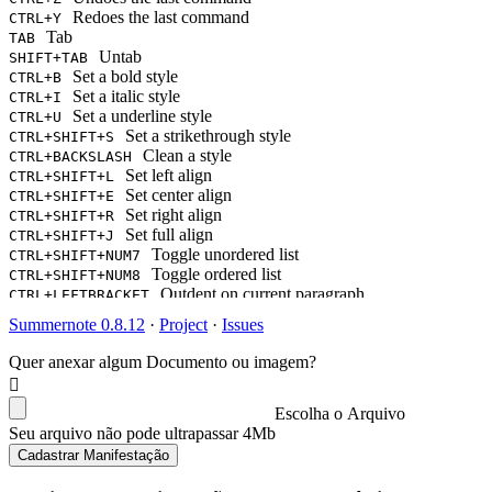
Redoes the last command
CTRL+Y
Tab
TAB
Untab
SHIFT+TAB
Set a bold style
CTRL+B
Set a italic style
CTRL+I
Set a underline style
CTRL+U
Set a strikethrough style
CTRL+SHIFT+S
Clean a style
CTRL+BACKSLASH
Set left align
CTRL+SHIFT+L
Set center align
CTRL+SHIFT+E
Set right align
CTRL+SHIFT+R
Set full align
CTRL+SHIFT+J
Toggle unordered list
CTRL+SHIFT+NUM7
Toggle ordered list
CTRL+SHIFT+NUM8
Outdent on current paragraph
CTRL+LEFTBRACKET
Indent on current paragraph
CTRL+RIGHTBRACKET
Summernote 0.8.12
·
Project
·
Issues
Change current block's format as a paragraph(P tag)
CTRL+NUM0
Change current block's format as H1
CTRL+NUM1
Quer anexar algum Documento ou imagem?
Change current block's format as H2
CTRL+NUM2
Change current block's format as H3
CTRL+NUM3
Change current block's format as H4
Escolha o Arquivo
CTRL+NUM4
Change current block's format as H5
Seu arquivo não pode ultrapassar 4Mb
CTRL+NUM5
Change current block's format as H6
CTRL+NUM6
Cadastrar Manifestação
Insert horizontal rule
CTRL+ENTER
Show Link Dialog