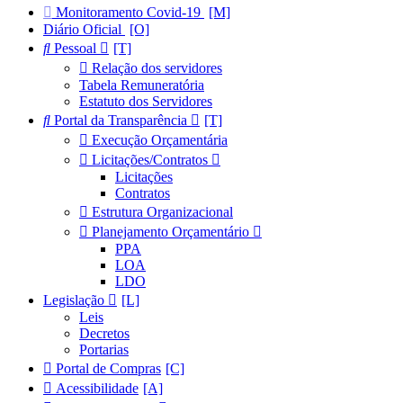
Monitoramento Covid-19
Diário Oficial
Pessoal
Relação dos servidores
Tabela Remuneratória
Estatuto dos Servidores
Portal da Transparência
Execução Orçamentária
Licitações/Contratos
Licitações
Contratos
Estrutura Organizacional
Planejamento Orçamentário
PPA
LOA
LDO
Legislação
Leis
Decretos
Portarias
Portal de Compras
Acessibilidade