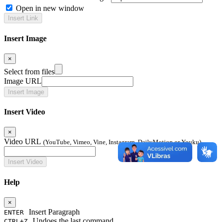
Open in new window
Insert Image
×
Select from files
Image URL
Insert Video
×
Video URL
(YouTube, Vimeo, Vine, Instagram, DailyMotion or Youku)
Help
×
Insert Paragraph
ENTER
Undoes the last command
CTRL+Z