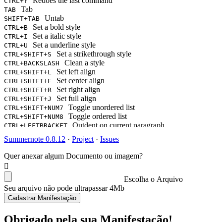
Redoes the last command
CTRL+Y
Tab
TAB
Untab
SHIFT+TAB
Set a bold style
CTRL+B
Set a italic style
CTRL+I
Set a underline style
CTRL+U
Set a strikethrough style
CTRL+SHIFT+S
Clean a style
CTRL+BACKSLASH
Set left align
CTRL+SHIFT+L
Set center align
CTRL+SHIFT+E
Set right align
CTRL+SHIFT+R
Set full align
CTRL+SHIFT+J
Toggle unordered list
CTRL+SHIFT+NUM7
Toggle ordered list
CTRL+SHIFT+NUM8
Outdent on current paragraph
CTRL+LEFTBRACKET
Indent on current paragraph
CTRL+RIGHTBRACKET
Summernote 0.8.12
·
Project
·
Issues
Change current block's format as a paragraph(P tag)
CTRL+NUM0
Change current block's format as H1
CTRL+NUM1
Quer anexar algum Documento ou imagem?
Change current block's format as H2
CTRL+NUM2
Change current block's format as H3
CTRL+NUM3
Change current block's format as H4
Escolha o Arquivo
CTRL+NUM4
Change current block's format as H5
Seu arquivo não pode ultrapassar 4Mb
CTRL+NUM5
Change current block's format as H6
CTRL+NUM6
Cadastrar Manifestação
Insert horizontal rule
CTRL+ENTER
Show Link Dialog
CTRL+K
Obrigado pela sua Manifestação!