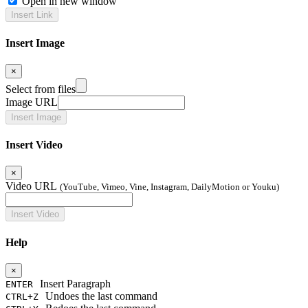
Open in new window
Insert Image
×
Select from files
Image URL
Insert Video
×
Video URL
(YouTube, Vimeo, Vine, Instagram, DailyMotion or Youku)
Help
×
Insert Paragraph
ENTER
Undoes the last command
CTRL+Z