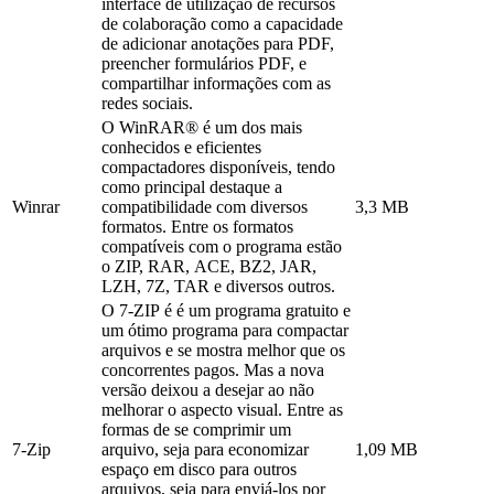
interface de utilização de recursos
de colaboração como a capacidade
de adicionar anotações para PDF,
preencher formulários PDF, e
compartilhar informações com as
redes sociais.
O WinRAR® é um dos mais
conhecidos e eficientes
compactadores disponíveis, tendo
como principal destaque a
Winrar
compatibilidade com diversos
3,3 MB
formatos. Entre os formatos
compatíveis com o programa estão
o ZIP, RAR, ACE, BZ2, JAR,
LZH, 7Z, TAR e diversos outros.
O 7-ZIP é é um programa gratuito e
um ótimo programa para compactar
arquivos e se mostra melhor que os
concorrentes pagos. Mas a nova
versão deixou a desejar ao não
melhorar o aspecto visual. Entre as
formas de se comprimir um
7-Zip
arquivo, seja para economizar
1,09 MB
espaço em disco para outros
arquivos, seja para enviá-los por