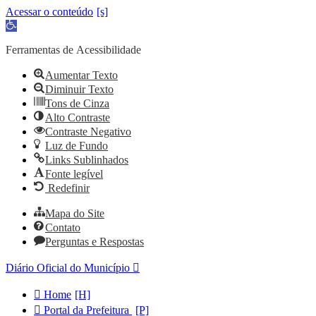
Acessar o conteúdo
Abrir
a
barra
Ferramentas de Acessibilidade
de
ferramentas
Aumentar Texto
Diminuir Texto
Tons de Cinza
Alto Contraste
Contraste Negativo
Luz de Fundo
Links Sublinhados
Fonte legível
Redefinir
Mapa do Site
Contato
Perguntas e Respostas
Diário Oficial do Município
Home
Portal da Prefeitura