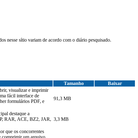
ados nesse sítio variam de acordo com o diário pesquisado.
Tamanho
Baixar
ir, visualizar e imprimir
a fácil interface de
91,3 MB
cher formulários PDF, e
ipal destaque a
 ZIP, RAR, ACE, BZ2, JAR,
3,3 MB
or que os concorrentes
se comprimir um arquivo,