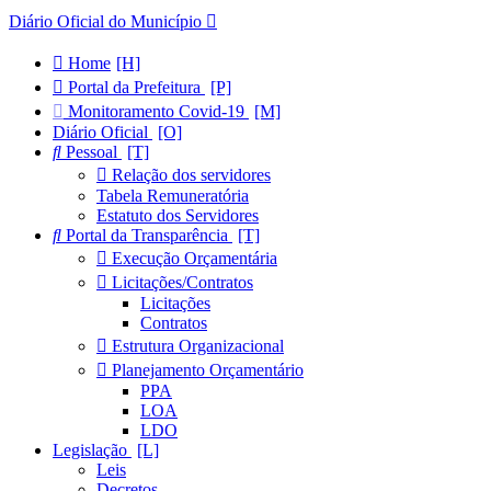
Diário Oficial do Município
Home
Portal da Prefeitura
Monitoramento Covid-19
Diário Oficial
Pessoal
Relação dos servidores
Tabela Remuneratória
Estatuto dos Servidores
Portal da Transparência
Execução Orçamentária
Licitações/Contratos
Licitações
Contratos
Estrutura Organizacional
Planejamento Orçamentário
PPA
LOA
LDO
Legislação
Leis
Decretos