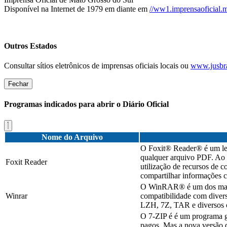
Disponível na Internet de 1979 em diante em
//ww1.imprensaoficial.m
Outros Estados
Consultar sítios eletrônicos de imprensas oficiais locais ou
www.jusbra
Fechar
Programas indicados para abrir o Diário Oficial
Nome do Arquivo
O Foxit® Reader® é um leve
qualquer arquivo PDF. Ao c
Foxit Reader
utilização de recursos de 
compartilhar informações c
O WinRAR® é um dos mais c
Winrar
compatibilidade com diver
LZH, 7Z, TAR e diversos o
O 7-ZIP é é um programa g
pagos. Mas a nova versão d