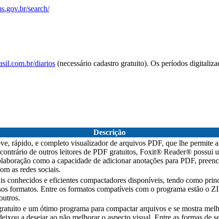
s.gov.br/search/
sil.com.br/diarios
(necessário cadastro gratuito). Os períodos digitaliz
Descrição
, rápido, e completo visualizador de arquivos PDF, que lhe permite abr
ontrário de outros leitores de PDF gratuitos, Foxit® Reader® possui um
colaboração como a capacidade de adicionar anotações para PDF, preen
om as redes sociais.
onhecidos e eficientes compactadores disponíveis, tendo como princ
sos formatos. Entre os formatos compatíveis com o programa estão o
utros.
ratuito e um ótimo programa para compactar arquivos e se mostra melh
eixou a desejar ao não melhorar o aspecto visual. Entre as formas de 