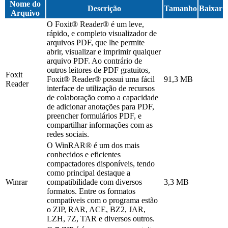
Nome do
Descrição
Tamanho
Baixar
Arquivo
O Foxit® Reader® é um leve,
rápido, e completo visualizador de
arquivos PDF, que lhe permite
abrir, visualizar e imprimir qualquer
arquivo PDF. Ao contrário de
outros leitores de PDF gratuitos,
Foxit
Foxit® Reader® possui uma fácil
91,3 MB
Reader
interface de utilização de recursos
de colaboração como a capacidade
de adicionar anotações para PDF,
preencher formulários PDF, e
compartilhar informações com as
redes sociais.
O WinRAR® é um dos mais
conhecidos e eficientes
compactadores disponíveis, tendo
como principal destaque a
Winrar
compatibilidade com diversos
3,3 MB
formatos. Entre os formatos
compatíveis com o programa estão
o ZIP, RAR, ACE, BZ2, JAR,
LZH, 7Z, TAR e diversos outros.