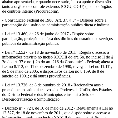
abaixo apresentada, e quando necessário, busca apoio e discussão
tanto a órgãos de controle externos (CGU, OGU) quanto a órgãos
de controle interno (Procuradoria).
• Constituição Federal de 1988, Art. 37, § 3º – Dispões sobre a
participação do usuário na administração pública direta e indireta
• Lei nº 13.460, de 26 de junho de 2017 - Dispõe sobre
participação, proteção e defesa dos direitos do usuário dos serviços
públicos da administração pública.
• Lei nº 12.527, de 18 de novembro de 2011 - Regula o acesso a
informações previsto no inciso XXXIII do art. 5o, no inciso II do §
3o do art. 37 e no § 2o do art. 216 da Constituição Federal; altera a
Lei no 8.112, de 11 de dezembro de 1990; revoga a Lei no 11.111,
de 5 de maio de 2005, e dispositivos da Lei no 8.159, de 8 de
janeiro de 1991; e dá outras providências.
• Lei nº 13.726, de 8 de outubro de 2018 - Racionaliza atos e
procedimentos administrativos dos Poderes da União, dos Estados,
do Distrito Federal e dos Municípios e institui o Selo de
Desburocratização e Simplificação.
• Decreto nº 7.724, de 16 de maio de 2012 - Regulamenta a Lei no
12.527, de 18 de novembro de 2011, que dispõe sobre o acesso a
informações previsto no inciso XXXIII do caput do art. 5o, no