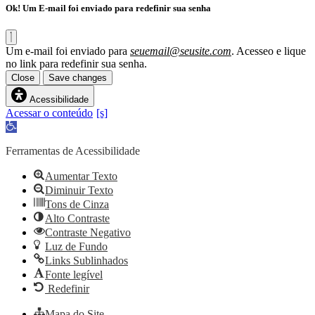
Ok! Um E-mail foi enviado para redefinir sua senha
Um e-mail foi enviado para
seuemail@seusite.com
. Acesseo e lique
no link para redefinir sua senha.
Close
Save changes
Acessibilidade
Acessar o conteúdo
Abrir
a
barra
Ferramentas de Acessibilidade
de
ferramentas
Aumentar Texto
Diminuir Texto
Tons de Cinza
Alto Contraste
Contraste Negativo
Luz de Fundo
Links Sublinhados
Fonte legível
Redefinir
Mapa do Site