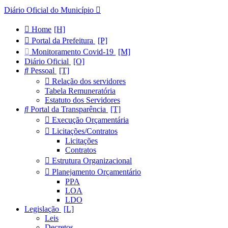
Diário Oficial do Município
Home
Portal da Prefeitura
Monitoramento Covid-19
Diário Oficial
Pessoal
Relação dos servidores
Tabela Remuneratória
Estatuto dos Servidores
Portal da Transparência
Execução Orçamentária
Licitações/Contratos
Licitações
Contratos
Estrutura Organizacional
Planejamento Orçamentário
PPA
LOA
LDO
Legislação
Leis
Decretos