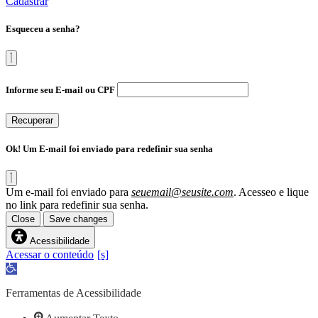
Cadastrar
Esqueceu a senha?
Informe seu E-mail ou CPF
Recuperar
Ok! Um E-mail foi enviado para redefinir sua senha
Um e-mail foi enviado para
seuemail@seusite.com
. Acesseo e lique
no link para redefinir sua senha.
Close
Save changes
Acessibilidade
Acessar o conteúdo
Abrir
a
barra
Ferramentas de Acessibilidade
de
ferramentas