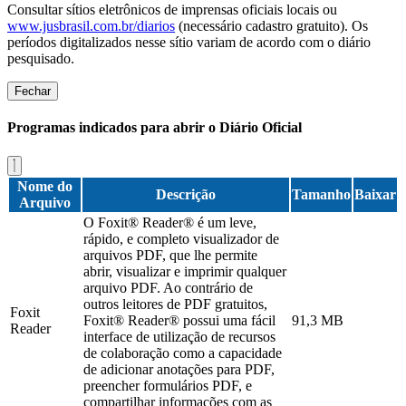
Consultar sítios eletrônicos de imprensas oficiais locais ou
www.jusbrasil.com.br/diarios
(necessário cadastro gratuito). Os
períodos digitalizados nesse sítio variam de acordo com o diário
pesquisado.
Fechar
Programas indicados para abrir o Diário Oficial
Nome do
Descrição
Tamanho
Baixar
Arquivo
O Foxit® Reader® é um leve,
rápido, e completo visualizador de
arquivos PDF, que lhe permite
abrir, visualizar e imprimir qualquer
arquivo PDF. Ao contrário de
outros leitores de PDF gratuitos,
Foxit
Foxit® Reader® possui uma fácil
91,3 MB
Reader
interface de utilização de recursos
de colaboração como a capacidade
de adicionar anotações para PDF,
preencher formulários PDF, e
compartilhar informações com as