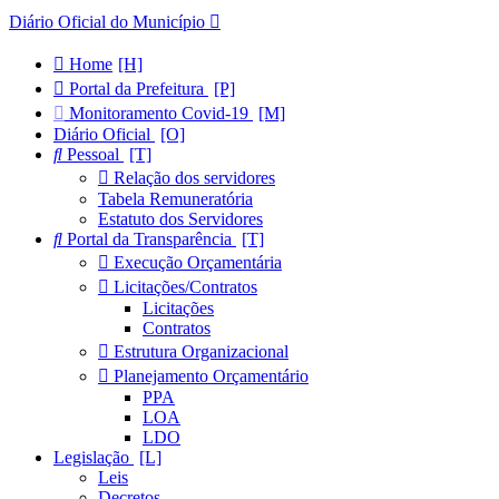
Diário Oficial do Município
Home
Portal da Prefeitura
Monitoramento Covid-19
Diário Oficial
Pessoal
Relação dos servidores
Tabela Remuneratória
Estatuto dos Servidores
Portal da Transparência
Execução Orçamentária
Licitações/Contratos
Licitações
Contratos
Estrutura Organizacional
Planejamento Orçamentário
PPA
LOA
LDO
Legislação
Leis
Decretos