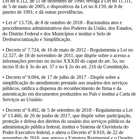
Lei no 8.112, de 11 de dezembro de 1990; revoga a Lei no 11.111,
de 5 de maio de 2005, e dispositivos da Lei no 8.159, de 8 de
janeiro de 1991; e dá outras providências.
• Lei nº 13.726, de 8 de outubro de 2018 - Racionaliza atos e
procedimentos administrativos dos Poderes da União, dos Estados,
do Distrito Federal e dos Municípios e institui o Selo de
Desburocratização e Simplificação.
• Decreto nº 7.724, de 16 de maio de 2012 - Regulamenta a Lei no
12.527, de 18 de novembro de 2011, que dispõe sobre o acesso a
informações previsto no inciso XXXIII do caput do art. 5o, no
inciso II do § 3o do art. 37 e no § 2o do art. 216 da Constituição.
• Decreto nº 9.094, de 17 de julho de 2017 - Dispõe sobre a
simplificação do atendimento prestado aos usuários dos serviços
públicos, ratifica a dispensa do reconhecimento de firma e da
autenticação em documentos produzidos no País e institui a Carta de
Serviços ao Usuário.
• Decreto nº 9.492, de 5 de setembro de 2018 - Regulamenta a Lei
nº 13.460, de 26 de junho de 2017, que dispõe sobre participação,
proteção e defesa dos direitos do usuário dos serviços públicos da
administração pública federal, institui o Sistema de Ouvidoria do
Poder Executivo federal, e altera o Decreto nº 8.910, de 22 de
novembro de 2016, que aprova a Estrutura Regimental e o Quadro