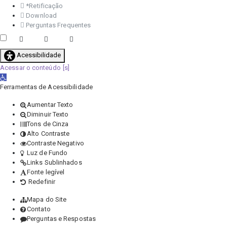
*Retificação
Download
Perguntas Frequentes
Acessibilidade
Acessar o conteúdo
Abrir a barra de ferramentas
Ferramentas de Acessibilidade
Aumentar Texto
Diminuir Texto
Tons de Cinza
Alto Contraste
Contraste Negativo
Luz de Fundo
Links Sublinhados
Fonte legível
Redefinir
Mapa do Site
Contato
Perguntas e Respostas