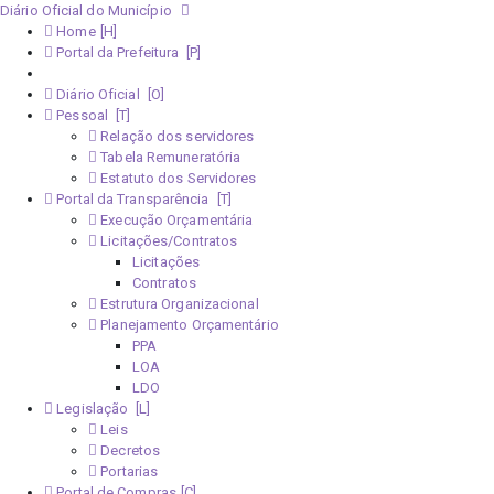
Diário Oficial do Município
Home
Portal da Prefeitura
Monitoramento Covid-19
Diário Oficial
Pessoal
Relação dos servidores
Tabela Remuneratória
Estatuto dos Servidores
Portal da Transparência
Execução Orçamentária
Licitações/Contratos
Licitações
Contratos
Estrutura Organizacional
Planejamento Orçamentário
PPA
LOA
LDO
Legislação
Leis
Decretos
Portarias
Portal de Compras