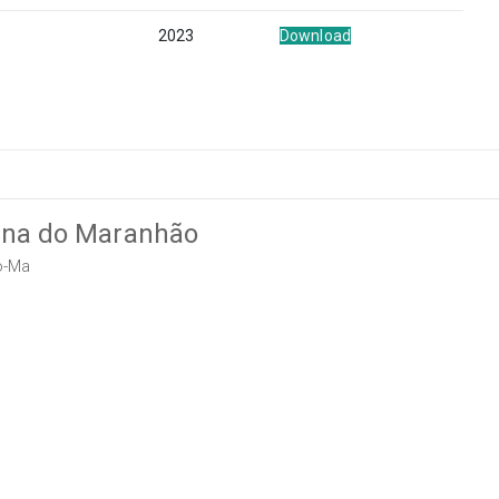
2023
Download
tana do Maranhão
o-Ma