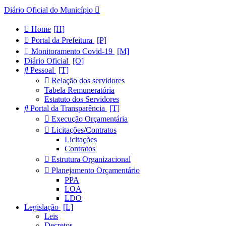
Diário Oficial do Município
Home
Portal da Prefeitura
Monitoramento Covid-19
Diário Oficial
Pessoal
Relação dos servidores
Tabela Remuneratória
Estatuto dos Servidores
Portal da Transparência
Execução Orçamentária
Licitações/Contratos
Licitações
Contratos
Estrutura Organizacional
Planejamento Orçamentário
PPA
LOA
LDO
Legislação
Leis
Decretos