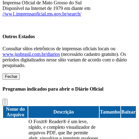
Imprensa Oficial de Mato Grosso do Sul
Disponível na Internet de 1979 em diante em
//ww1.imprensaoficial.ms.gov.br/search/
Outros Estados
Consultar sítios eletrônicos de imprensas oficiais locais ou
www.jusbrasil.com.br/diarios
(necessário cadastro gratuito). Os
períodos digitalizados nesse sítio variam de acordo com o diário
pesquisado.
Fechar
Programas indicados para abrir o Diário Oficial
Nome do
Descrição
Tamanho
Baixar
Arquivo
O Foxit® Reader® é um leve,
rápido, e completo visualizador de
arquivos PDF, que lhe permite
abrir, visualizar e imprimir qualquer