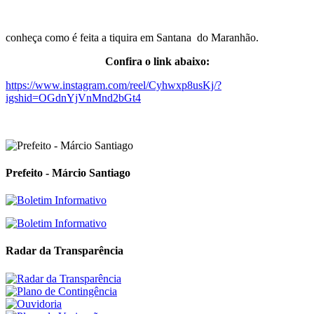
conheça como é feita a tiquira em Santana do Maranhão.
Confira o link abaixo:
https://www.instagram.com/reel/Cyhwxp8usKj/?
igshid=OGdnYjVnMnd2bGt4
Prefeito - Márcio Santiago
Radar da Transparência