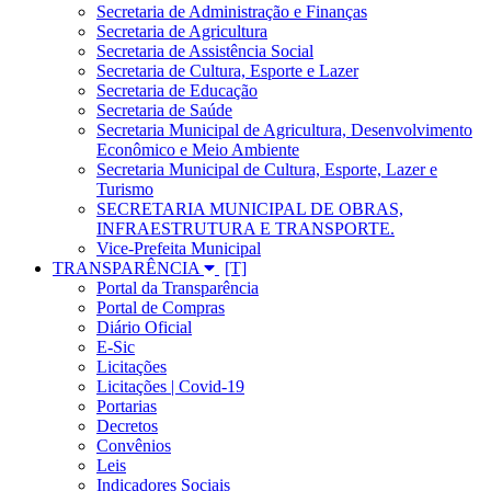
Secretaria de Administração e Finanças
Secretaria de Agricultura
Secretaria de Assistência Social
Secretaria de Cultura, Esporte e Lazer
Secretaria de Educação
Secretaria de Saúde
Secretaria Municipal de Agricultura, Desenvolvimento
Econômico e Meio Ambiente
Secretaria Municipal de Cultura, Esporte, Lazer e
Turismo
SECRETARIA MUNICIPAL DE OBRAS,
INFRAESTRUTURA E TRANSPORTE.
Vice-Prefeita Municipal
TRANSPARÊNCIA
Portal da Transparência
Portal de Compras
Diário Oficial
E-Sic
Licitações
Licitações | Covid-19
Portarias
Decretos
Convênios
Leis
Indicadores Sociais