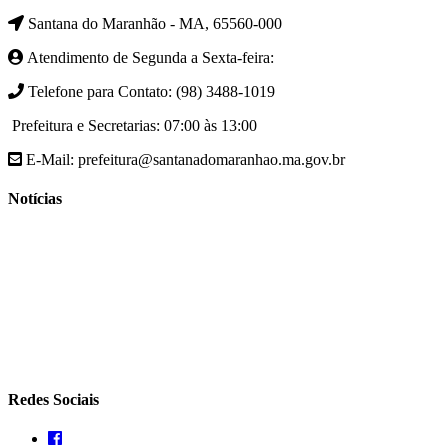
Santana do Maranhão - MA, 65560-000
Atendimento de Segunda a Sexta-feira:
Telefone para Contato: (98) 3488-1019
Prefeitura e Secretarias: 07:00 às 13:00
E-Mail: prefeitura@santanadomaranhao.ma.gov.br
Notícias
- A Prefeitura de Santana do Maranhão busca cada vez mais
desenvolver a qualidade de vida da população Santanense
- Prefeitura municipal de Santana do Maranhão oferece atendimento
especializado com ortopedista juntamente com secretaria de saúde
- A Secretaria de agricultura através da Prefeitura de Santana do
Maranhão busca cada vez mais fomentar a agricultura familiar
Redes Sociais