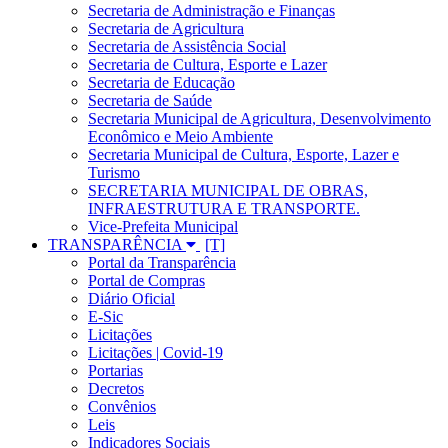
Secretaria de Administração e Finanças
Secretaria de Agricultura
Secretaria de Assistência Social
Secretaria de Cultura, Esporte e Lazer
Secretaria de Educação
Secretaria de Saúde
Secretaria Municipal de Agricultura, Desenvolvimento
Econômico e Meio Ambiente
Secretaria Municipal de Cultura, Esporte, Lazer e
Turismo
SECRETARIA MUNICIPAL DE OBRAS,
INFRAESTRUTURA E TRANSPORTE.
Vice-Prefeita Municipal
TRANSPARÊNCIA
Portal da Transparência
Portal de Compras
Diário Oficial
E-Sic
Licitações
Licitações | Covid-19
Portarias
Decretos
Convênios
Leis
Indicadores Sociais