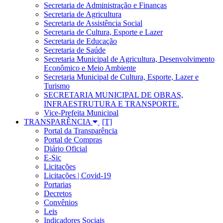
Secretaria de Administração e Finanças
Secretaria de Agricultura
Secretaria de Assistência Social
Secretaria de Cultura, Esporte e Lazer
Secretaria de Educação
Secretaria de Saúde
Secretaria Municipal de Agricultura, Desenvolvimento
Econômico e Meio Ambiente
Secretaria Municipal de Cultura, Esporte, Lazer e
Turismo
SECRETARIA MUNICIPAL DE OBRAS,
INFRAESTRUTURA E TRANSPORTE.
Vice-Prefeita Municipal
TRANSPARÊNCIA
Portal da Transparência
Portal de Compras
Diário Oficial
E-Sic
Licitações
Licitações | Covid-19
Portarias
Decretos
Convênios
Leis
Indicadores Sociais