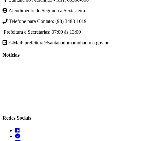
Atendimento de Segunda a Sexta-feira:
Telefone para Contato: (98) 3488-1019
Prefeitura e Secretarias: 07:00 às 13:00
E-Mail: prefeitura@santanadomaranhao.ma.gov.br
Notícias
- A Prefeitura de Santana do Maranhão busca cada vez mais
desenvolver a qualidade de vida da população Santanense
- Prefeitura municipal de Santana do Maranhão oferece atendimento
especializado com ortopedista juntamente com secretaria de saúde
- A Secretaria de agricultura através da Prefeitura de Santana do
Maranhão busca cada vez mais fomentar a agricultura familiar
Redes Sociais