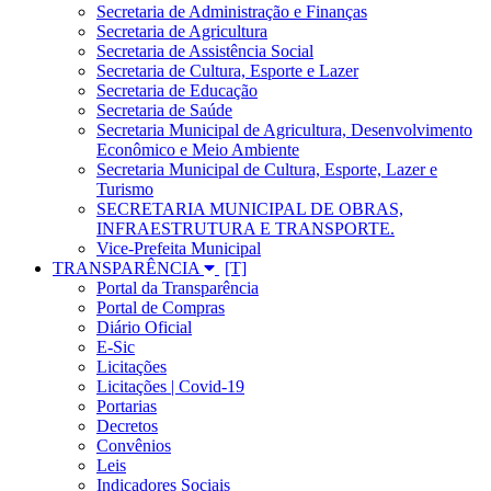
Secretaria de Administração e Finanças
Secretaria de Agricultura
Secretaria de Assistência Social
Secretaria de Cultura, Esporte e Lazer
Secretaria de Educação
Secretaria de Saúde
Secretaria Municipal de Agricultura, Desenvolvimento
Econômico e Meio Ambiente
Secretaria Municipal de Cultura, Esporte, Lazer e
Turismo
SECRETARIA MUNICIPAL DE OBRAS,
INFRAESTRUTURA E TRANSPORTE.
Vice-Prefeita Municipal
TRANSPARÊNCIA
Portal da Transparência
Portal de Compras
Diário Oficial
E-Sic
Licitações
Licitações | Covid-19
Portarias
Decretos
Convênios
Leis
Indicadores Sociais