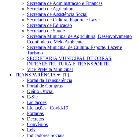
Secretaria de Administração e Finanças
Secretaria de Agricultura
Secretaria de Assistência Social
Secretaria de Cultura, Esporte e Lazer
Secretaria de Educação
Secretaria de Saúde
Secretaria Municipal de Agricultura, Desenvolvimento
Econômico e Meio Ambiente
Secretaria Municipal de Cultura, Esporte, Lazer e
Turismo
SECRETARIA MUNICIPAL DE OBRAS,
INFRAESTRUTURA E TRANSPORTE.
Vice-Prefeita Municipal
TRANSPARÊNCIA
Portal da Transparência
Portal de Compras
Diário Oficial
E-Sic
Licitações
Licitações | Covid-19
Portarias
Decretos
Convênios
Leis
Indicadores Sociais