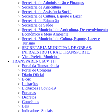
Secretaria de Administração e Finanças
Secretaria de Agricultura
Secretaria de Assistência Social
Secretaria de Cultura, Esporte e Lazer
Secretaria de Educação
Secretaria de Saúde
Secretaria Municipal de Agricultura, Desenvolvimento
Econômico e Meio Ambiente
Secretaria Municipal de Cultura, Esporte, Lazer e
Turismo
SECRETARIA MUNICIPAL DE OBRAS,
INFRAESTRUTURA E TRANSPORTE.
Vice-Prefeita Municipal
TRANSPARÊNCIA
Portal da Transparência
Portal de Compras
Diário Oficial
E-Sic
Licitações
Licitações | Covid-19
Portarias
Decretos
Convênios
Leis
Indicadores Sociais