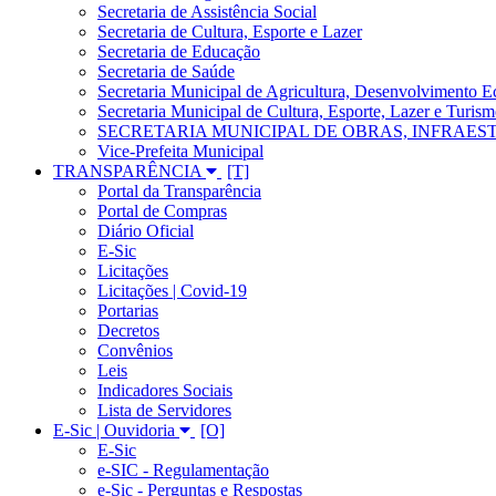
Secretaria de Assistência Social
Secretaria de Cultura, Esporte e Lazer
Secretaria de Educação
Secretaria de Saúde
Secretaria Municipal de Agricultura, Desenvolvimento
Secretaria Municipal de Cultura, Esporte, Lazer e Turis
SECRETARIA MUNICIPAL DE OBRAS, INFRAES
Vice-Prefeita Municipal
TRANSPARÊNCIA
Portal da Transparência
Portal de Compras
Diário Oficial
E-Sic
Licitações
Licitações | Covid-19
Portarias
Decretos
Convênios
Leis
Indicadores Sociais
Lista de Servidores
E-Sic | Ouvidoria
E-Sic
e-SIC - Regulamentação
e-Sic - Perguntas e Respostas