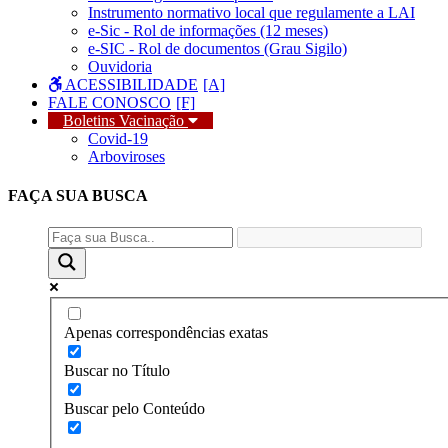
Instrumento normativo local que regulamente a LAI
e-Sic - Rol de informações (12 meses)
e-SIC - Rol de documentos (Grau Sigilo)
Ouvidoria
ACESSIBILIDADE
FALE CONOSCO
Boletins Vacinação
Covid-19
Arboviroses
FAÇA SUA
BUSCA
Apenas correspondências exatas
Buscar no Título
Buscar pelo Conteúdo