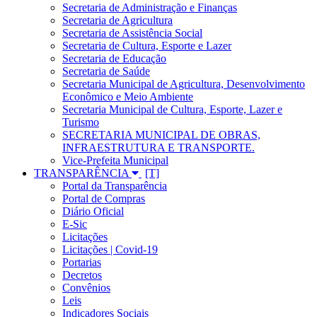
Secretaria de Administração e Finanças
Secretaria de Agricultura
Secretaria de Assistência Social
Secretaria de Cultura, Esporte e Lazer
Secretaria de Educação
Secretaria de Saúde
Secretaria Municipal de Agricultura, Desenvolvimento
Econômico e Meio Ambiente
Secretaria Municipal de Cultura, Esporte, Lazer e
Turismo
SECRETARIA MUNICIPAL DE OBRAS,
INFRAESTRUTURA E TRANSPORTE.
Vice-Prefeita Municipal
TRANSPARÊNCIA
Portal da Transparência
Portal de Compras
Diário Oficial
E-Sic
Licitações
Licitações | Covid-19
Portarias
Decretos
Convênios
Leis
Indicadores Sociais