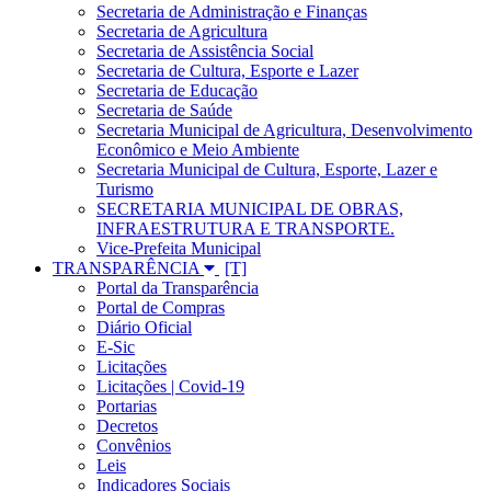
Secretaria de Administração e Finanças
Secretaria de Agricultura
Secretaria de Assistência Social
Secretaria de Cultura, Esporte e Lazer
Secretaria de Educação
Secretaria de Saúde
Secretaria Municipal de Agricultura, Desenvolvimento
Econômico e Meio Ambiente
Secretaria Municipal de Cultura, Esporte, Lazer e
Turismo
SECRETARIA MUNICIPAL DE OBRAS,
INFRAESTRUTURA E TRANSPORTE.
Vice-Prefeita Municipal
TRANSPARÊNCIA
Portal da Transparência
Portal de Compras
Diário Oficial
E-Sic
Licitações
Licitações | Covid-19
Portarias
Decretos
Convênios
Leis
Indicadores Sociais