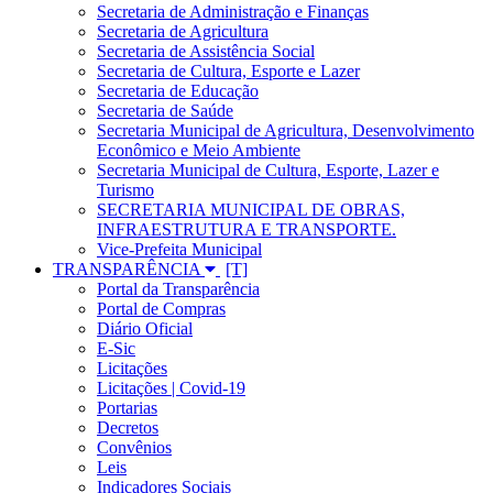
Secretaria de Administração e Finanças
Secretaria de Agricultura
Secretaria de Assistência Social
Secretaria de Cultura, Esporte e Lazer
Secretaria de Educação
Secretaria de Saúde
Secretaria Municipal de Agricultura, Desenvolvimento
Econômico e Meio Ambiente
Secretaria Municipal de Cultura, Esporte, Lazer e
Turismo
SECRETARIA MUNICIPAL DE OBRAS,
INFRAESTRUTURA E TRANSPORTE.
Vice-Prefeita Municipal
TRANSPARÊNCIA
Portal da Transparência
Portal de Compras
Diário Oficial
E-Sic
Licitações
Licitações | Covid-19
Portarias
Decretos
Convênios
Leis
Indicadores Sociais