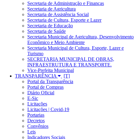
Secretaria de Administração e Finanças
Secretaria de Agricultura
Secretaria de Assistência Social
Secretaria de Cultura, Esporte e Lazer
Secretaria de Educação
Secretaria de Saúde
Secretaria Municipal de Agricultura, Desenvolvimento
Econômico e Meio Ambiente
Secretaria Municipal de Cultura, Esporte, Lazer e
Turismo
SECRETARIA MUNICIPAL DE OBRAS,
INFRAESTRUTURA E TRANSPORTE.
Vice-Prefeita Municipal
TRANSPARÊNCIA
Portal da Transparência
Portal de Compras
Diário Oficial
E-Sic
Licitações
Licitações | Covid-19
Portarias
Decretos
Convênios
Leis
Indicadores Sociais