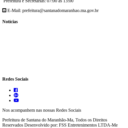
Prefeitura e Secretarias: 07:00 às 13:00
E-Mail: prefeitura@santanadomaranhao.ma.gov.br
Notícias
- A Prefeitura de Santana do Maranhão busca cada vez mais
desenvolver a qualidade de vida da população Santanense
- Prefeitura municipal de Santana do Maranhão oferece atendimento
especializado com ortopedista juntamente com secretaria de saúde
- A Secretaria de agricultura através da Prefeitura de Santana do
Maranhão busca cada vez mais fomentar a agricultura familiar
Redes Sociais
Nos acompanhem nas nossas Redes Sociais
Prefeitura de Santana do Maranhão-Ma, Todos os Direitos
Reservados
Desenvolvido por: FSS Entretenimentos LTDA-Me