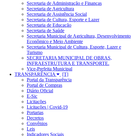
Secretaria de Administração e Finanças
Secretaria de Agricultura
Secretaria de Assistência Social
Secretaria de Cultura, Esporte e Lazer
Secretaria de Educação
Secretaria de Saúde
Secretaria Municipal de Agricultura, Desenvolvimento
Econômico e Meio Ambiente
Secretaria Municipal de Cultura, Esporte, Lazer e
Turismo
SECRETARIA MUNICIPAL DE OBRAS,
INFRAESTRUTURA E TRANSPORTE.
Vice-Prefeita Municipal
TRANSPARÊNCIA
Portal da Transparência
Portal de Compras
Diário Oficial
E-Sic
Licitações
Licitações | Covid-19
Portarias
Decretos
Convênios
Leis
Indicadores Sociais