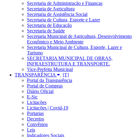
Secretaria de Administração e Finanças
Secretaria de Agricultura
Secretaria de Assistência Social
Secretaria de Cultura, Esporte e Lazer
Secretaria de Educação
Secretaria de Saúde
Secretaria Municipal de Agricultura, Desenvolvimento
Econômico e Meio Ambiente
Secretaria Municipal de Cultura, Esporte, Lazer e
Turismo
SECRETARIA MUNICIPAL DE OBRAS,
INFRAESTRUTURA E TRANSPORTE.
Vice-Prefeita Municipal
TRANSPARÊNCIA
Portal da Transparência
Portal de Compras
Diário Oficial
E-Sic
Licitações
Licitações | Covid-19
Portarias
Decretos
Convênios
Leis
Indicadores Sociais