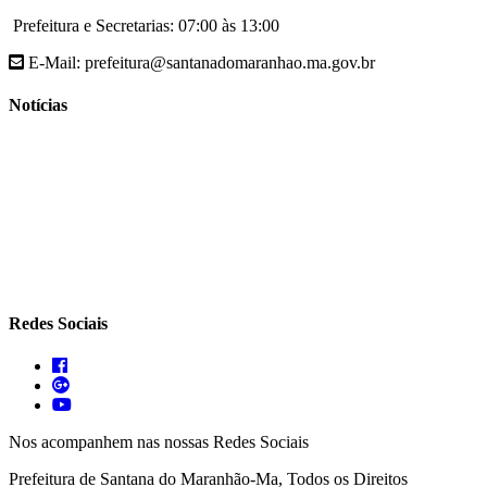
Prefeitura e Secretarias: 07:00 às 13:00
E-Mail: prefeitura@santanadomaranhao.ma.gov.br
Notícias
- A Prefeitura de Santana do Maranhão busca cada vez mais
desenvolver a qualidade de vida da população Santanense
- Prefeitura municipal de Santana do Maranhão oferece atendimento
especializado com ortopedista juntamente com secretaria de saúde
- A Secretaria de agricultura através da Prefeitura de Santana do
Maranhão busca cada vez mais fomentar a agricultura familiar
Redes Sociais
Nos acompanhem nas nossas Redes Sociais
Prefeitura de Santana do Maranhão-Ma, Todos os Direitos