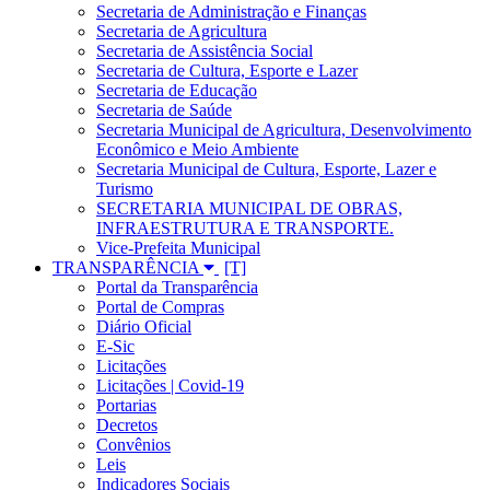
Secretaria de Administração e Finanças
Secretaria de Agricultura
Secretaria de Assistência Social
Secretaria de Cultura, Esporte e Lazer
Secretaria de Educação
Secretaria de Saúde
Secretaria Municipal de Agricultura, Desenvolvimento
Econômico e Meio Ambiente
Secretaria Municipal de Cultura, Esporte, Lazer e
Turismo
SECRETARIA MUNICIPAL DE OBRAS,
INFRAESTRUTURA E TRANSPORTE.
Vice-Prefeita Municipal
TRANSPARÊNCIA
Portal da Transparência
Portal de Compras
Diário Oficial
E-Sic
Licitações
Licitações | Covid-19
Portarias
Decretos
Convênios
Leis
Indicadores Sociais