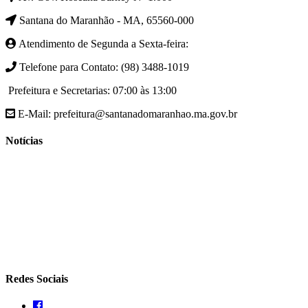
Santana do Maranhão - MA, 65560-000
Atendimento de Segunda a Sexta-feira:
Telefone para Contato: (98) 3488-1019
Prefeitura e Secretarias: 07:00 às 13:00
E-Mail: prefeitura@santanadomaranhao.ma.gov.br
Notícias
- A Prefeitura de Santana do Maranhão busca cada vez mais
desenvolver a qualidade de vida da população Santanense
- Prefeitura municipal de Santana do Maranhão oferece atendimento
especializado com ortopedista juntamente com secretaria de saúde
- A Secretaria de agricultura através da Prefeitura de Santana do
Maranhão busca cada vez mais fomentar a agricultura familiar
Redes Sociais