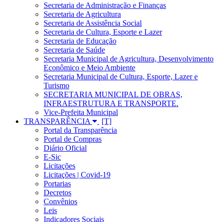
Secretaria de Administração e Finanças
Secretaria de Agricultura
Secretaria de Assistência Social
Secretaria de Cultura, Esporte e Lazer
Secretaria de Educação
Secretaria de Saúde
Secretaria Municipal de Agricultura, Desenvolvimento
Econômico e Meio Ambiente
Secretaria Municipal de Cultura, Esporte, Lazer e
Turismo
SECRETARIA MUNICIPAL DE OBRAS,
INFRAESTRUTURA E TRANSPORTE.
Vice-Prefeita Municipal
TRANSPARÊNCIA
Portal da Transparência
Portal de Compras
Diário Oficial
E-Sic
Licitações
Licitações | Covid-19
Portarias
Decretos
Convênios
Leis
Indicadores Sociais