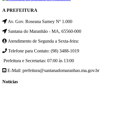
A PREFEITURA
Av. Gov. Roseana Sarney Nº 1.000
Santana do Maranhão - MA, 65560-000
Atendimento de Segunda a Sexta-feira:
Telefone para Contato: (98) 3488-1019
Prefeitura e Secretarias: 07:00 às 13:00
E-Mail: prefeitura@santanadomaranhao.ma.gov.br
Notícias
- A Prefeitura de Santana do Maranhão busca cada vez mais
desenvolver a qualidade de vida da população Santanense
- Prefeitura municipal de Santana do Maranhão oferece atendimento
especializado com ortopedista juntamente com secretaria de saúde
- A Secretaria de agricultura através da Prefeitura de Santana do
Maranhão busca cada vez mais fomentar a agricultura familiar