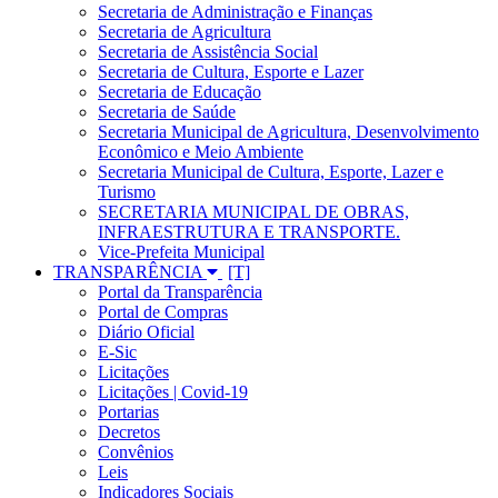
Secretaria de Administração e Finanças
Secretaria de Agricultura
Secretaria de Assistência Social
Secretaria de Cultura, Esporte e Lazer
Secretaria de Educação
Secretaria de Saúde
Secretaria Municipal de Agricultura, Desenvolvimento
Econômico e Meio Ambiente
Secretaria Municipal de Cultura, Esporte, Lazer e
Turismo
SECRETARIA MUNICIPAL DE OBRAS,
INFRAESTRUTURA E TRANSPORTE.
Vice-Prefeita Municipal
TRANSPARÊNCIA
Portal da Transparência
Portal de Compras
Diário Oficial
E-Sic
Licitações
Licitações | Covid-19
Portarias
Decretos
Convênios
Leis
Indicadores Sociais