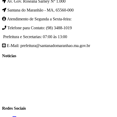
Av. Gov. Roseana Sarney Nº 1.000
Santana do Maranhão - MA, 65560-000
Atendimento de Segunda a Sexta-feira:
Telefone para Contato: (98) 3488-1019
Prefeitura e Secretarias: 07:00 às 13:00
E-Mail: prefeitura@santanadomaranhao.ma.gov.br
Notícias
- A Prefeitura de Santana do Maranhão busca cada vez mais
desenvolver a qualidade de vida da população Santanense
- Prefeitura municipal de Santana do Maranhão oferece atendimento
especializado com ortopedista juntamente com secretaria de saúde
- A Secretaria de agricultura através da Prefeitura de Santana do
Maranhão busca cada vez mais fomentar a agricultura familiar
Redes Sociais