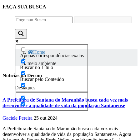
FAÇA SUA
BUSCA
Home
Apenas correspondências exatas
/
meio ambiente
Buscar no Título
Notícias da Decom
Buscar pelo Conteúdo
Destaques
A Prefeitura de Santana do Maranhão busca cada vez mais
desenvolver a qualidade de vida da população Santanense
Gaciele Pereira
25 out 2024
A Prefeitura de Santana do Maranhão busca cada vez mais
desenvolver a qualidade de vida da população Santanense. Agora
foi a vez do Povoado Brejo Velho, que há muito tempo […]