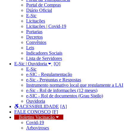
Portal de Compras
Diário Oficial
E-Sic
Licitações
Licitações | Covid-19
Portarias
Decretos
Convênios
Leis
Indicadores Sociais
Lista de Servidores
E-Sic | Ouvidoria
E-Sic
e-SIC - Regulamentação
e-Sic - Perguntas e Respostas
Instrumento normativo local que regulamente a LAI
e-Sic - Rol de informações (12 meses)
e-SIC - Rol de documentos (Grau Sigilo)
Ouvidoria
ACESSIBILIDADE
FALE CONOSCO
Boletins Vacinação
Covid-19
Arboviroses