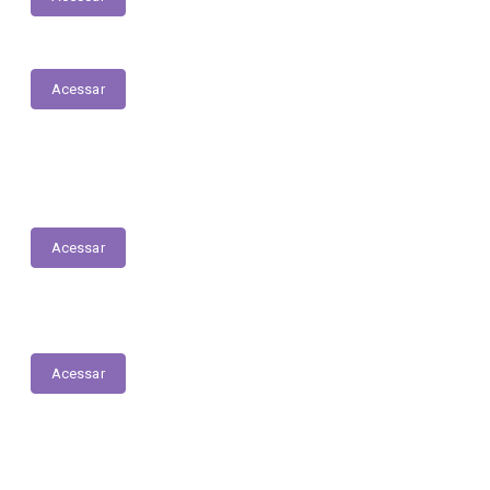
Acessar
Tabela Remuneratória
Acessar
Lei Geral de Proteção de Dados
Acessar
Obras – Quantitativos, os preços unitários e
totais contratados