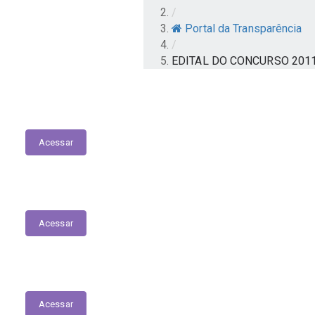
/
Portal da Transparência
/
EDITAL DO CONCURSO 201
Atuais Responsáveis pela Gestão
Acessar
Gastos Mensais com Diárias
Acessar
RGF | RREO
Acessar