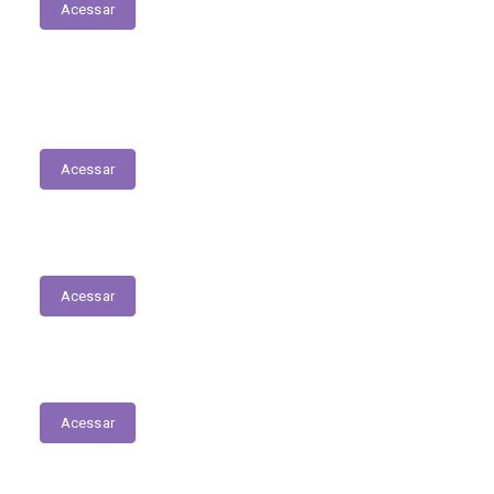
Acessar
Emendas Parlamentares
Acessar
Educação
Acessar
Relatório Circunstanciado
Acessar