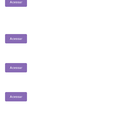
Acessar
Saúde
Acessar
Relatório de Atividades
Acessar
Balanço Geral
Acessar