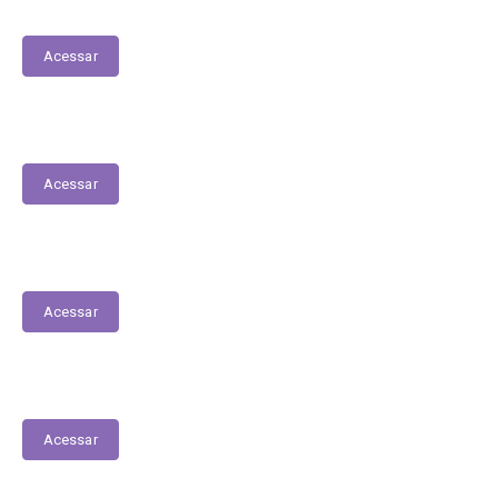
Terceirizados
Acessar
Transferências Voluntárias Recebidas
Acessar
Audiências Públicas
Acessar
Perguntas e Respostas
Acessar