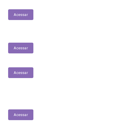
Plano Anual de Contratações
Acessar
Dívida Ativa
Acessar
Acessar
Estrutura Organizacional
Acessar