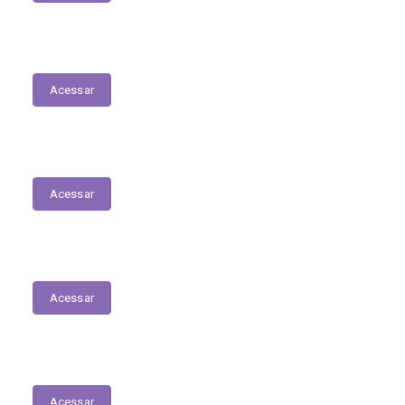
Receitas
Acessar
Decretos
Acessar
Diário Oficial do Município
Acessar
Comissões e Membros
Acessar