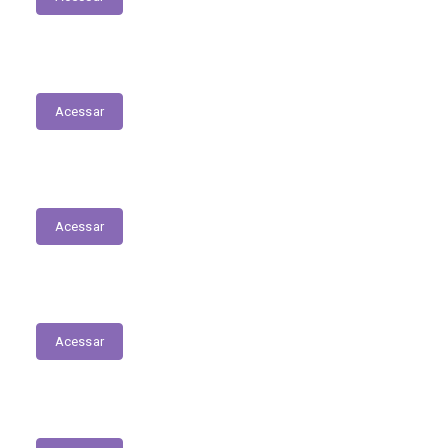
Licitações
Acessar
Registro das Competências
Acessar
Ordem Cronológica de Pagamentos
Acessar
Julgamento de Contas - TCE