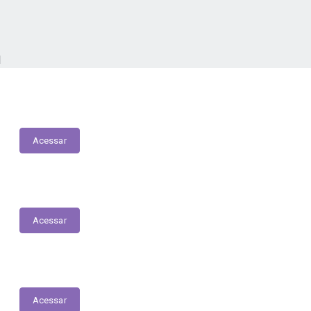
1
Pesquisa de Satisfação
Acessar
Convênios
Acessar
LOA | PPA | LDO
Acessar