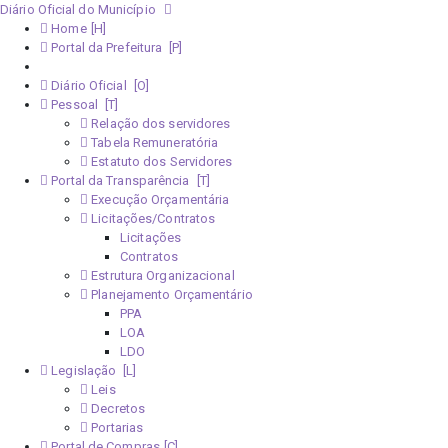
Diário Oficial do Município
Home
Portal da Prefeitura
Monitoramento Covid-19
Diário Oficial
Pessoal
Relação dos servidores
Tabela Remuneratória
Estatuto dos Servidores
Portal da Transparência
Execução Orçamentária
Licitações/Contratos
Licitações
Contratos
Estrutura Organizacional
Planejamento Orçamentário
PPA
LOA
LDO
Legislação
Leis
Decretos
Portarias
Portal de Compras