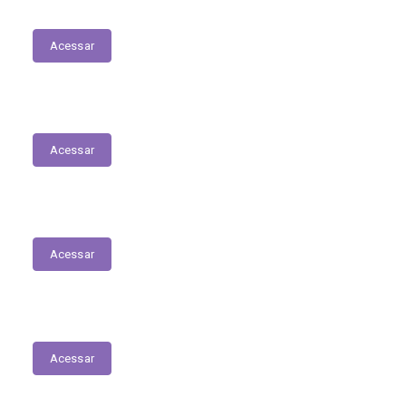
Licitantes Contratados/Sancionados
Acessar
Estagiários
Acessar
Transferências sem Recursos Financeiros
Acessar
E-Sic
Acessar