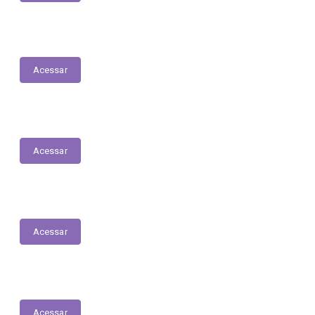
Leis
Acessar
Portarias
Acessar
Carta de Serviços
Acessar
Licitações - Covid-19
Acessar