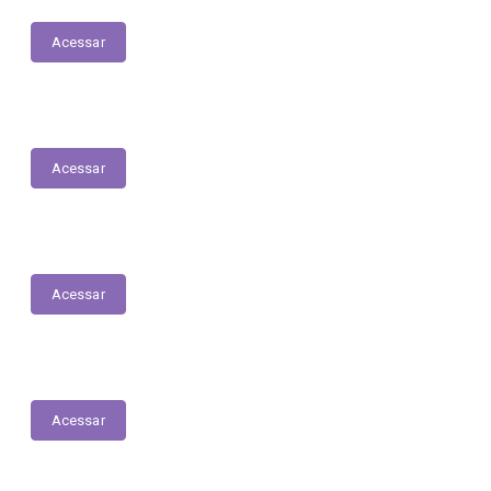
Acessar
Concursos e Seletivos Públicos
Acessar
Julgamento de Contas - Legislativo
Acessar
Obras
Acessar