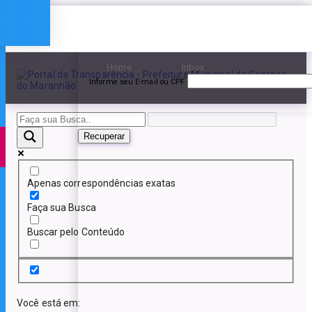
Esqueceu a senha?
Home
Inbox
Informe seu E-mail ou CPF
Recuperar
Apenas correspondências exatas
Faça sua Busca
Buscar pelo Conteúdo
Você está em: