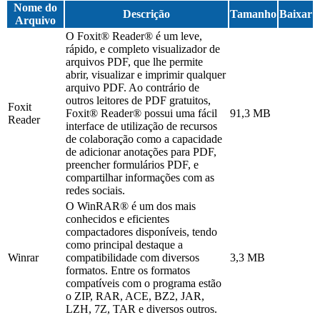
Nome do
Descrição
Tamanho
Baixar
Arquivo
O Foxit® Reader® é um leve,
rápido, e completo visualizador de
arquivos PDF, que lhe permite
abrir, visualizar e imprimir qualquer
arquivo PDF. Ao contrário de
outros leitores de PDF gratuitos,
Foxit
Foxit® Reader® possui uma fácil
91,3 MB
Reader
interface de utilização de recursos
de colaboração como a capacidade
de adicionar anotações para PDF,
preencher formulários PDF, e
compartilhar informações com as
redes sociais.
O WinRAR® é um dos mais
conhecidos e eficientes
compactadores disponíveis, tendo
como principal destaque a
Winrar
compatibilidade com diversos
3,3 MB
formatos. Entre os formatos
compatíveis com o programa estão
o ZIP, RAR, ACE, BZ2, JAR,
LZH, 7Z, TAR e diversos outros.