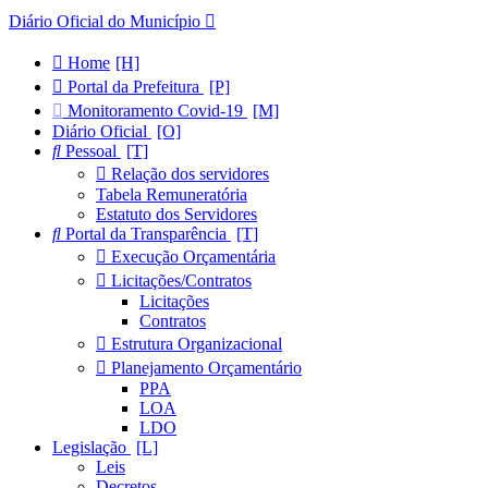
Diário Oficial do Município
Home
Portal da Prefeitura
Monitoramento Covid-19
Diário Oficial
Pessoal
Relação dos servidores
Tabela Remuneratória
Estatuto dos Servidores
Portal da Transparência
Execução Orçamentária
Licitações/Contratos
Licitações
Contratos
Estrutura Organizacional
Planejamento Orçamentário
PPA
LOA
LDO
Legislação
Leis
Decretos