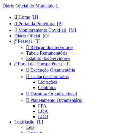
Diário Oficial do Município
Home
Portal da Prefeitura
Monitoramento Covid-19
Diário Oficial
Pessoal
Relação dos servidores
Tabela Remuneratória
Estatuto dos Servidores
Portal da Transparência
Execução Orçamentária
Licitações/Contratos
Licitações
Contratos
Estrutura Organizacional
Planejamento Orçamentário
PPA
LOA
LDO
Legislação
Leis
Decretos