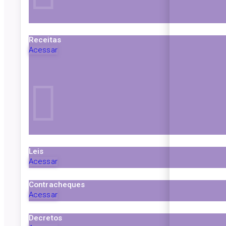
Receitas
Acessar
Leis
Acessar
Contracheques
Acessar
Decretos