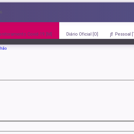
26
Home
Inbox
ou CPF
nitoramento Covid-19
Diário Oficial
Pessoal