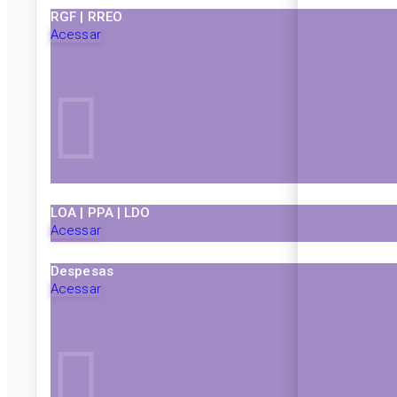
RGF | RREO
Acessar
LOA | PPA | LDO
Acessar
Despesas
Acessar