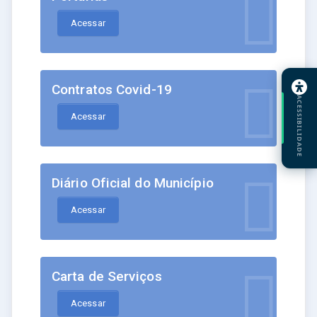
Acessar
Contratos Covid-19
ACESSIBILIDADE
Acessar
Diário Oficial do Município
Acessar
Carta de Serviços
Acessar