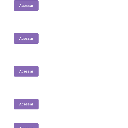
Acessar
Dívida Ativa
Acessar
Transferências Voluntárias Recebidas
Acessar
Transferências sem Recursos Financeiros
Acessar