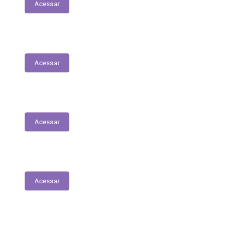
Acessar
Licitantes Contratados/Sancionados
Acessar
Plano Anual de Contratações
Acessar
Terceirizados
Acessar
Estagiários