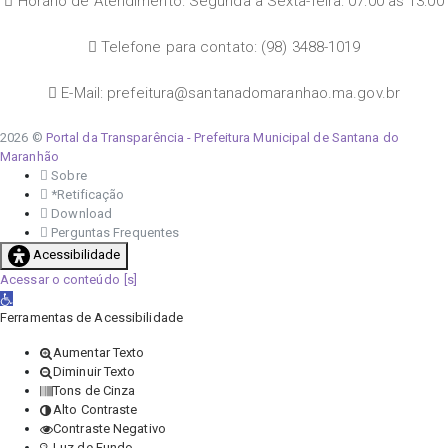
Horário de Atendimento: Segunda a Sexta-feira: 07:00 às 13:00
Telefone para contato: (98) 3488-1019
E-Mail: prefeitura@santanadomaranhao.ma.gov.br
2026 ©
Portal da Transparência - Prefeitura Municipal de Santana do
Maranhão
Sobre
*Retificação
Download
Perguntas Frequentes
Acessibilidade
Acessar o conteúdo
Abrir a barra de ferramentas
Ferramentas de Acessibilidade
Aumentar Texto
Diminuir Texto
Tons de Cinza
Alto Contraste
Contraste Negativo
Luz de Fundo