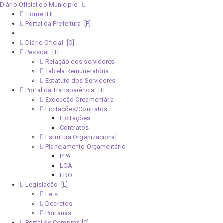
Diário Oficial do Município
Home
Portal da Prefeitura
Monitoramento Covid-19
Diário Oficial
Pessoal
Relação dos servidores
Tabela Remuneratória
Estatuto dos Servidores
Portal da Transparência
Execução Orçamentária
Licitações/Contratos
Licitações
Contratos
Estrutura Organizacional
Planejamento Orçamentário
PPA
LOA
LDO
Legislação
Leis
Decretos
Portarias
Portal de Compras