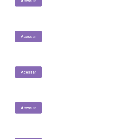
Acessar
Gastos Mensais com Diárias
Acessar
Convênios
Acessar
Execução Orçamentária
Acessar
RGF | RREO