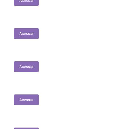
Acessar
Audiências Públicas
Acessar
E-Sic
Acessar
Estrutura Organizacional
Acessar
Perguntas e Respostas