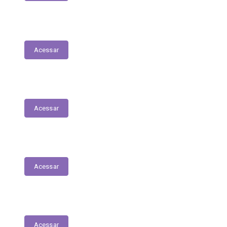
Concursos e Seletivos Públicos
Acessar
Saúde
Acessar
Educação
Acessar
Julgamento de Contas - Legislativo
Acessar