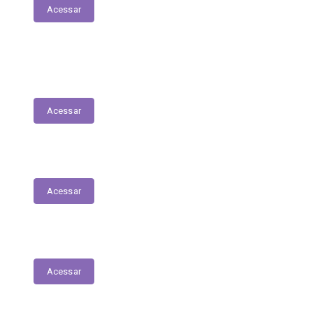
Acessar
Relação de Servidores - Folha de
Pagamentos
Acessar
Editais
Acessar
Parecer Prévio TCE/MA
Acessar