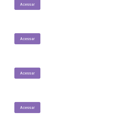
Acessar
LOA | PPA | LDO
Acessar
Despesas
Acessar
Receitas
Acessar
Leis