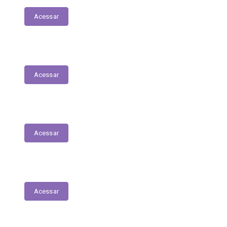
Acessar
Prestação de Contas
Acessar
Registro das Competências
Acessar
Tabela Remuneratória
Acessar