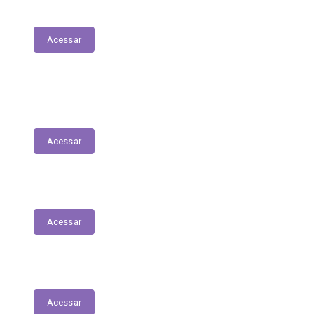
Julgamento de Contas - TCE
Acessar
Obras – Quantitativos, os preços unitários
e totais contratados
Acessar
Transferências Voluntárias Realizadas
Acessar
Emendas Parlamentares
Acessar