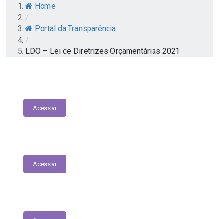
Home
/
Portal da Transparência
/
LDO – Lei de Diretrizes Orçamentárias 2021
Atuais Responsáveis pela Gestão
Acessar
Pesquisa de Satisfação
Acessar
Relatório - Pesquisa de Satisfação