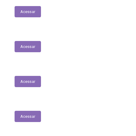
Acessar
Diário Oficial do Município
Acessar
Carta de Serviços
Acessar
Fiscais de Contrato
Acessar