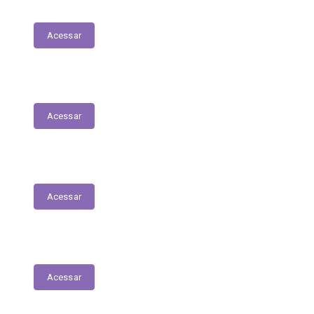
Comissões e Membros
Acessar
Licitações - Covid-19
Acessar
Contratos
Acessar
Licitações
Acessar