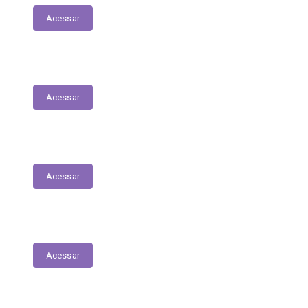
Acessar
Contracheques
Acessar
Decretos
Acessar
Portarias
Acessar
Contratos Covid-19