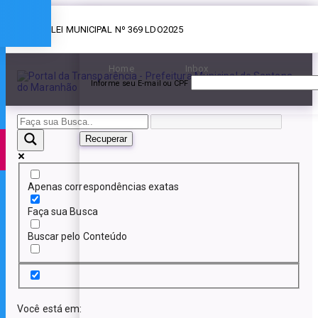
Esqueceu a senha?
» LEI MUNICIPAL Nº 369 LDO2025
Home
Inbox
Informe seu E-mail ou CPF
Recuperar
Apenas correspondências exatas
Faça sua Busca
Buscar pelo Conteúdo
Você está em: