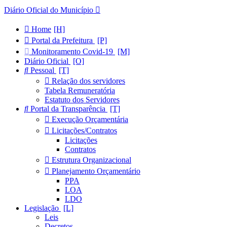
Diário Oficial do Município
Home
Portal da Prefeitura
Monitoramento Covid-19
Diário Oficial
Pessoal
Relação dos servidores
Tabela Remuneratória
Estatuto dos Servidores
Portal da Transparência
Execução Orçamentária
Licitações/Contratos
Licitações
Contratos
Estrutura Organizacional
Planejamento Orçamentário
PPA
LOA
LDO
Legislação
Leis
Decretos