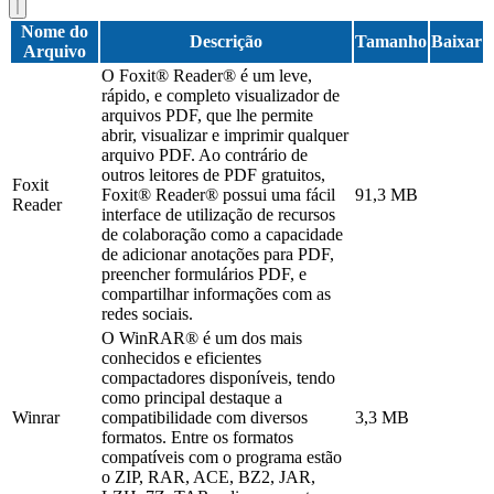
Nome do
Descrição
Tamanho
Baixar
Arquivo
O Foxit® Reader® é um leve,
rápido, e completo visualizador de
arquivos PDF, que lhe permite
abrir, visualizar e imprimir qualquer
arquivo PDF. Ao contrário de
outros leitores de PDF gratuitos,
Foxit
Foxit® Reader® possui uma fácil
91,3 MB
Reader
interface de utilização de recursos
de colaboração como a capacidade
de adicionar anotações para PDF,
preencher formulários PDF, e
compartilhar informações com as
redes sociais.
O WinRAR® é um dos mais
conhecidos e eficientes
compactadores disponíveis, tendo
como principal destaque a
Winrar
compatibilidade com diversos
3,3 MB
formatos. Entre os formatos
compatíveis com o programa estão
o ZIP, RAR, ACE, BZ2, JAR,