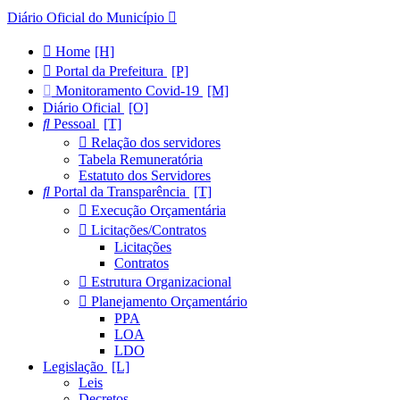
Diário Oficial do Município
Home
Portal da Prefeitura
Monitoramento Covid-19
Diário Oficial
Pessoal
Relação dos servidores
Tabela Remuneratória
Estatuto dos Servidores
Portal da Transparência
Execução Orçamentária
Licitações/Contratos
Licitações
Contratos
Estrutura Organizacional
Planejamento Orçamentário
PPA
LOA
LDO
Legislação
Leis
Decretos