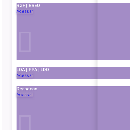
RGF | RREO
Acessar
LOA | PPA | LDO
Acessar
Despesas
Acessar