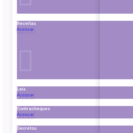
Receitas
Acessar
Leis
Acessar
Contracheques
Acessar
Decretos