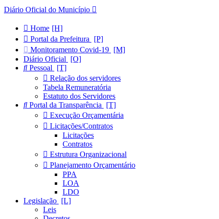
Diário Oficial do Município
Home
Portal da Prefeitura
Monitoramento Covid-19
Diário Oficial
Pessoal
Relação dos servidores
Tabela Remuneratória
Estatuto dos Servidores
Portal da Transparência
Execução Orçamentária
Licitações/Contratos
Licitações
Contratos
Estrutura Organizacional
Planejamento Orçamentário
PPA
LOA
LDO
Legislação
Leis
Decretos