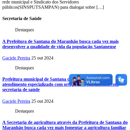
rede municipal e Sindicato dos Servidores
públicos(SINSPUTSAMPAN) para dialogar sobre […]
Secretaria
de Saúde
Destaques
A Prefeitura de Santana do Maranhão busca cada vez mais
desenvolver a qualidade de vida da população Santanense
Gaciele Pereira
25 out 2024
Destaques
Prefeitura municipal de Santana do Maranhão oferece
atendimento especializado com ortopedista juntamente com
secretaria de saúde
Gaciele Pereira
25 out 2024
Destaques
A Secretaria de agricultura através da Prefeitura de Santana do
Maranhão busca cada vez mais fomentar a agricultura familiar