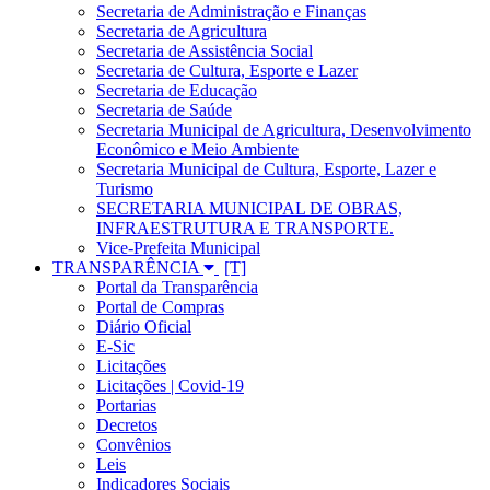
Secretaria de Administração e Finanças
Secretaria de Agricultura
Secretaria de Assistência Social
Secretaria de Cultura, Esporte e Lazer
Secretaria de Educação
Secretaria de Saúde
Secretaria Municipal de Agricultura, Desenvolvimento
Econômico e Meio Ambiente
Secretaria Municipal de Cultura, Esporte, Lazer e
Turismo
SECRETARIA MUNICIPAL DE OBRAS,
INFRAESTRUTURA E TRANSPORTE.
Vice-Prefeita Municipal
TRANSPARÊNCIA
Portal da Transparência
Portal de Compras
Diário Oficial
E-Sic
Licitações
Licitações | Covid-19
Portarias
Decretos
Convênios
Leis
Indicadores Sociais