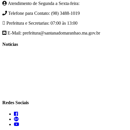
Atendimento de Segunda a Sexta-feira:
Telefone para Contato: (98) 3488-1019
Prefeitura e Secretarias: 07:00 às 13:00
E-Mail: prefeitura@santanadomaranhao.ma.gov.br
Notícias
- A Prefeitura de Santana do Maranhão busca cada vez mais
desenvolver a qualidade de vida da população Santanense
- Prefeitura municipal de Santana do Maranhão oferece atendimento
especializado com ortopedista juntamente com secretaria de saúde
- A Secretaria de agricultura através da Prefeitura de Santana do
Maranhão busca cada vez mais fomentar a agricultura familiar
Redes Sociais