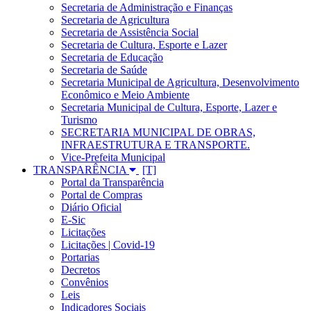
Secretaria de Administração e Finanças
Secretaria de Agricultura
Secretaria de Assistência Social
Secretaria de Cultura, Esporte e Lazer
Secretaria de Educação
Secretaria de Saúde
Secretaria Municipal de Agricultura, Desenvolvimento
Econômico e Meio Ambiente
Secretaria Municipal de Cultura, Esporte, Lazer e
Turismo
SECRETARIA MUNICIPAL DE OBRAS,
INFRAESTRUTURA E TRANSPORTE.
Vice-Prefeita Municipal
TRANSPARÊNCIA
Portal da Transparência
Portal de Compras
Diário Oficial
E-Sic
Licitações
Licitações | Covid-19
Portarias
Decretos
Convênios
Leis
Indicadores Sociais