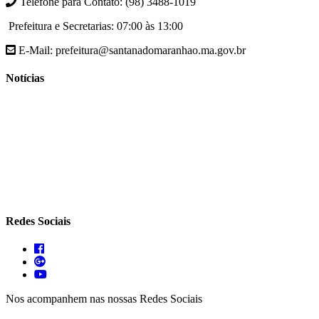
Telefone para Contato: (98) 3488-1019
Prefeitura e Secretarias: 07:00 às 13:00
E-Mail: prefeitura@santanadomaranhao.ma.gov.br
Notícias
- A Prefeitura de Santana do Maranhão busca cada vez mais
desenvolver a qualidade de vida da população Santanense
- Prefeitura municipal de Santana do Maranhão oferece atendimento
especializado com ortopedista juntamente com secretaria de saúde
- A Secretaria de agricultura através da Prefeitura de Santana do
Maranhão busca cada vez mais fomentar a agricultura familiar
Redes Sociais
Nos acompanhem nas nossas Redes Sociais