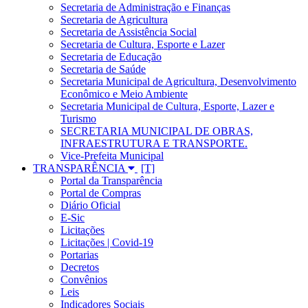
Secretaria de Administração e Finanças
Secretaria de Agricultura
Secretaria de Assistência Social
Secretaria de Cultura, Esporte e Lazer
Secretaria de Educação
Secretaria de Saúde
Secretaria Municipal de Agricultura, Desenvolvimento
Econômico e Meio Ambiente
Secretaria Municipal de Cultura, Esporte, Lazer e
Turismo
SECRETARIA MUNICIPAL DE OBRAS,
INFRAESTRUTURA E TRANSPORTE.
Vice-Prefeita Municipal
TRANSPARÊNCIA
Portal da Transparência
Portal de Compras
Diário Oficial
E-Sic
Licitações
Licitações | Covid-19
Portarias
Decretos
Convênios
Leis
Indicadores Sociais