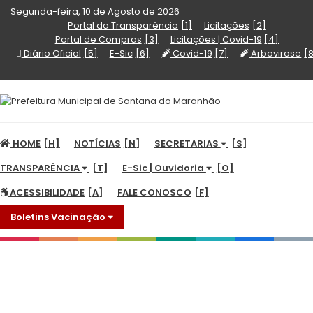
Segunda-feira, 10 de Agosto de 2026
Portal da Transparência
Licitações
Portal de Compras
Licitações | Covid-19
Diário Oficial
E-Sic
Covid-19
Arbovirose
HOME
NOTÍCIAS
SECRETARIAS
TRANSPARÊNCIA
E-Sic | Ouvidoria
ACESSIBILIDADE
FALE CONOSCO
Boletins Vacinação