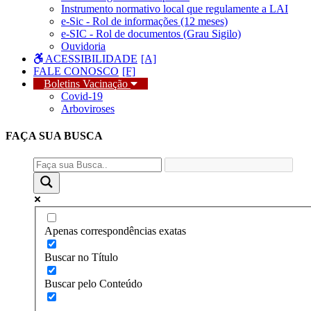
Instrumento normativo local que regulamente a LAI
e-Sic - Rol de informações (12 meses)
e-SIC - Rol de documentos (Grau Sigilo)
Ouvidoria
ACESSIBILIDADE
FALE CONOSCO
Boletins Vacinação
Covid-19
Arboviroses
FAÇA SUA
BUSCA
Apenas correspondências exatas
Buscar no Título
Buscar pelo Conteúdo