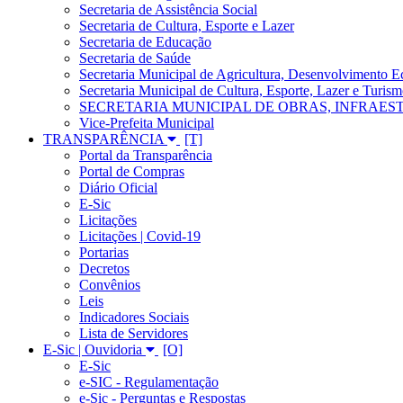
Secretaria de Assistência Social
Secretaria de Cultura, Esporte e Lazer
Secretaria de Educação
Secretaria de Saúde
Secretaria Municipal de Agricultura, Desenvolvimento
Secretaria Municipal de Cultura, Esporte, Lazer e Turis
SECRETARIA MUNICIPAL DE OBRAS, INFRAES
Vice-Prefeita Municipal
TRANSPARÊNCIA
Portal da Transparência
Portal de Compras
Diário Oficial
E-Sic
Licitações
Licitações | Covid-19
Portarias
Decretos
Convênios
Leis
Indicadores Sociais
Lista de Servidores
E-Sic | Ouvidoria
E-Sic
e-SIC - Regulamentação
e-Sic - Perguntas e Respostas