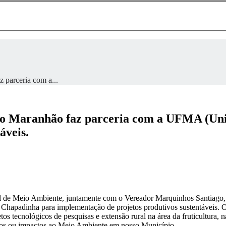
 parceria com a...
do Maranhão faz parceria com a UFMA (Uni
áveis.
pal de Meio Ambiente, juntamente com o Vereador Marquinhos Santiag
Chapadinha para implementação de projetos produtivos sustentáveis. 
etos tecnológicos de pesquisas e extensão rural na área da fruticultur
anos ou impactos ao Meio Ambiente em nosso Município.